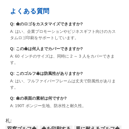
よくある質問
紫外線 に 耐える 傘
Q: 傘のロゴをカスタマイズできますか?
A: はい、企業プロモーションやビジネスギフト向けのカス
子供用傘
タムロゴ印刷をサポートしています。
Q: この傘は何人までカバーできますか?
ビーチ パラソル
A: 60 インチのサイズは、同時に 2 ～ 3 人をカバーできま
す。
クリエイティブな傘
Q: このゴルフ傘は防風性がありますか?
A: はい、フルファイバーフレームは丈夫で防風性がありま
す。
Q: 傘の表面の素材は何ですか?
A: 190T ポンジー生地、防水性と耐久性。
札:
双窓ゴルフ傘
傘を印刷する
風に耐えるゴルフ傘