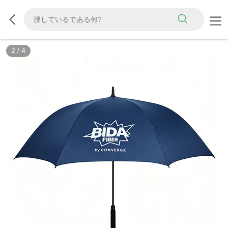
2
/
4