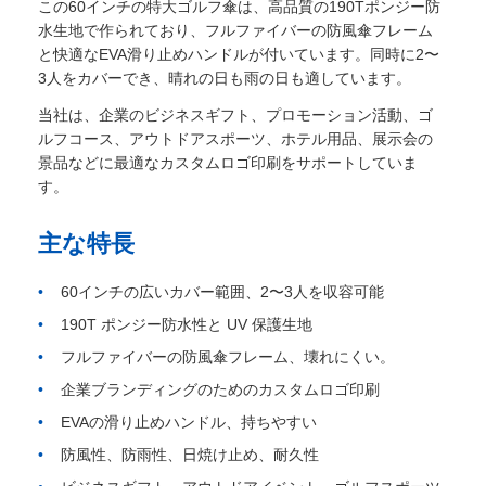
この60インチの特大ゴルフ傘は、高品質の190Tポンジー防
水生地で作られており、フルファイバーの防風傘フレーム
と快適なEVA滑り止めハンドルが付いています。同時に2〜
会社案内
3人をカバーでき、晴れの日も雨の日も適しています。
当社は、企業のビジネスギフト、プロモーション活動、ゴ
品質管理
ルフコース、アウトドアスポーツ、ホテル用品、展示会の
景品などに最適なカスタムロゴ印刷をサポートしていま
す。
お問い合わせ
主な特長
ニュース
60インチの広いカバー範囲、2〜3人を収容可能
190T ポンジー防水性と UV 保護生地
すべての場合
フルファイバーの防風傘フレーム、壊れにくい。
企業ブランディングのためのカスタムロゴ印刷
見積依頼
EVAの滑り止めハンドル、持ちやすい
防風性、防雨性、日焼け止め、耐久性
ゴルフ傘