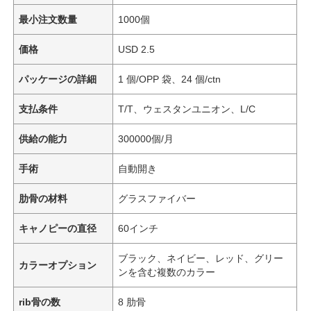
最小注文数量
1000個
価格
USD 2.5
パッケージの詳細
1 個/OPP 袋、24 個/ctn
支払条件
T/T、ウェスタンユニオン、L/C
供給の能力
300000個/月
手術
自動開き
肋骨の材料
グラスファイバー
キャノピーの直径
60インチ
ブラック、ネイビー、レッド、グリー
カラーオプション
ンを含む複数のカラー
rib骨の数
8 肋骨