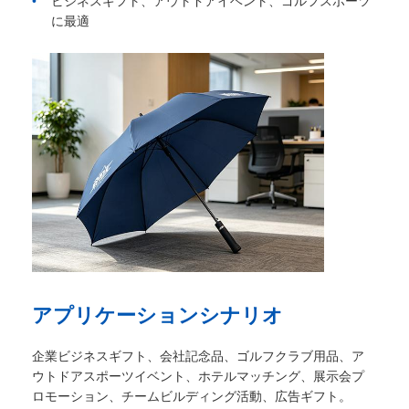
ビジネスギフト、アウトドアイベント、ゴルフスポーツ
に最適
ウォーキング の 傘
コンパクト傘
販促用傘
防風傘
オートマティック オープン 傘
アプリケーションシナリオ
逆の傘
企業ビジネスギフト、会社記念品、ゴルフクラブ用品、ア
ウトドアスポーツイベント、ホテルマッチング、展示会プ
木製 の 手柄 の 傘
ロモーション、チームビルディング活動、広告ギフト。