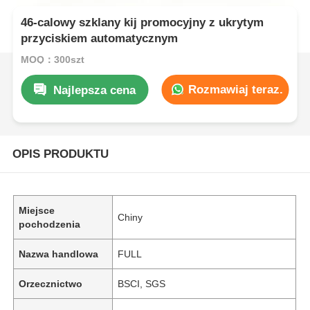
46-calowy szklany kij promocyjny z ukrytym
przyciskiem automatycznym
MOQ：300szt
Rozmawiaj teraz.
Najlepsza cena
OPIS PRODUKTU
Miejsce
Chiny
pochodzenia
Nazwa handlowa
FULL
Orzecznictwo
BSCI, SGS