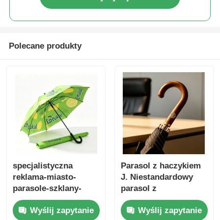
Polecane produkty
specjalistyczna
Parasol z haczykiem
reklama-miasto-
J. Niestandardowy
parasole-szklany-
parasol z
ramy-automatyczne-
zaokrąglonym
Wyślij zapytanie
Wyślij zapytanie
promocyjne-parasole
uchwytem