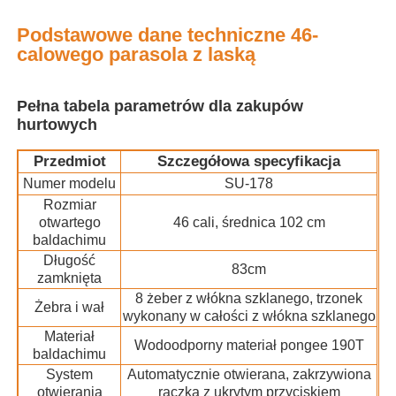
Podstawowe dane techniczne 46-
Wycieczka po fabryce
calowego parasola z laską
Pełna tabela parametrów dla zakupów
Kontrola jakości
hurtowych
Przedmiot
Szczegółowa specyfikacja
Skontaktuj się z nami
Numer modelu
SU-178
Rozmiar
Aktualności
otwartego
46 cali, średnica 102 cm
baldachimu
Długość
83cm
Wszystkie przypadki
zamknięta
8 żeber z włókna szklanego, trzonek
Żebra i wał
wykonany w całości z włókna szklanego
Poprosić o wycenę
Materiał
Wodoodporny materiał pongee 190T
baldachimu
System
Automatycznie otwierana, zakrzywiona
parasole golfowe
otwierania
rączka z ukrytym przyciskiem