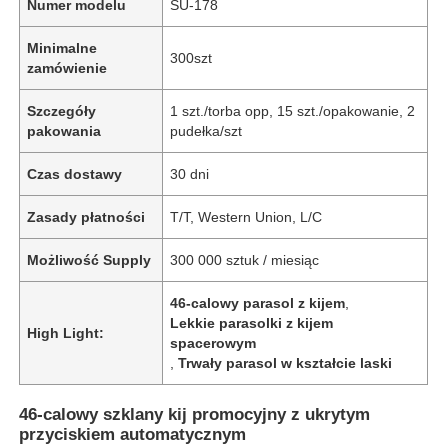
Numer modelu
SU-178
Minimalne
300szt
zamówienie
Szczegóły
1 szt./torba opp, 15 szt./opakowanie, 2
pakowania
pudełka/szt
Czas dostawy
30 dni
Zasady płatności
T/T, Western Union, L/C
Możliwość Supply
300 000 sztuk / miesiąc
46-calowy parasol z kijem
,
Lekkie parasolki z kijem
High Light:
spacerowym
,
Trwały parasol w kształcie laski
46-calowy szklany kij promocyjny z ukrytym
przyciskiem automatycznym