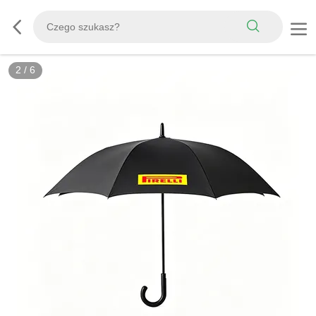
3
/
6