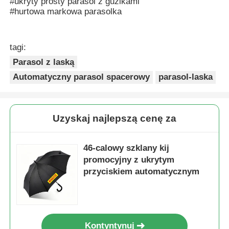
#ukryty prosty parasol z guzikami
#hurtowa markowa parasolka
tagi:
Parasol z laską
Automatyczny parasol spacerowy
parasol-laska
Uzyskaj najlepszą cenę za
46-calowy szklany kij
promocyjny z ukrytym
przyciskiem automatycznym
Kontyntynuj