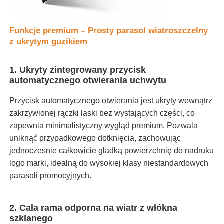
Parasole odporne na promieniowanie UV
Funkcje premium – Prosty parasol wiatroszczelny
z ukrytym guzikiem
Parasole dziecięce
1. Ukryty zintegrowany przycisk
automatycznego otwierania uchwytu
Parasole na plaży
Przycisk automatycznego otwierania jest ukryty wewnątrz
zakrzywionej rączki laski bez wystających części, co
Kreatywne parasole
zapewnia minimalistyczny wygląd premium. Pozwala
uniknąć przypadkowego dotknięcia, zachowując
jednocześnie całkowicie gładką powierzchnię do nadruku
logo marki, idealną do wysokiej klasy niestandardowych
parasoli promocyjnych.
2. Cała rama odporna na wiatr z włókna
szklanego