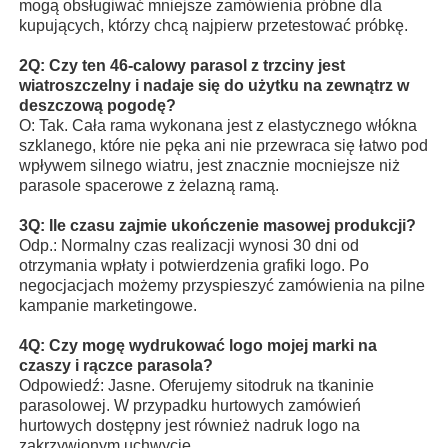
mogą obsługiwać mniejsze zamówienia próbne dla
kupujących, którzy chcą najpierw przetestować próbkę.
2Q: Czy ten 46-calowy parasol z trzciny jest
wiatroszczelny i nadaje się do użytku na zewnątrz w
deszczową pogodę?
O: Tak. Cała rama wykonana jest z elastycznego włókna
szklanego, które nie pęka ani nie przewraca się łatwo pod
wpływem silnego wiatru, jest znacznie mocniejsze niż
parasole spacerowe z żelazną ramą.
3Q: Ile czasu zajmie ukończenie masowej produkcji?
Odp.: Normalny czas realizacji wynosi 30 dni od
otrzymania wpłaty i potwierdzenia grafiki logo. Po
negocjacjach możemy przyspieszyć zamówienia na pilne
kampanie marketingowe.
4Q: Czy mogę wydrukować logo mojej marki na
czaszy i rączce parasola?
Odpowiedź: Jasne. Oferujemy sitodruk na tkaninie
parasolowej. W przypadku hurtowych zamówień
hurtowych dostępny jest również nadruk logo na
zakrzywionym uchwycie.