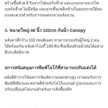
สร้างขึ้นด้วย 8 ริบจากไฟเบอร์กล๊าส และแกนกลางจากไฟ
เบอร์กล๊าส ไม่มีสนิม และยากที่จะพลิกข้างในออกภายใต้ลม
ร่มกันแสง UV
แรงสะดวกสําหรับการขนส่งกลางแจ้งนาน.
ร่มเด็ก
3. ขนาดใหญ่ 46 นิ้ว 102cm กันน้ํา Canopy
หลังคาที่กว้าง 102 เซนติเมตร สามารถรองรับผู้ใหญ่ 2 คน
ร่มชายหาด
ได้พร้อมกัน หลังคาโปงกี้ 190 ตัน ที่เคลือบด้วยน้ําฝนได้อย่าง
มีประสิทธิภาพ
ร่มสร้างสรรค์
4การสนับสนุนการพิมพ์โลโก้ที่สามารถปรับแต่งได้
ผนังสีดําว่างให้ผลการพิมพ์ความแตกต่างสูง เรายอมรับการ
พิมพ์สีเดียวและหลายสีสําหรับโลโก้แบรนด์ รูปแบบและการ
ปรับเปลี่ยนสโลแกนสําหรับการสั่งซื้อปลีก