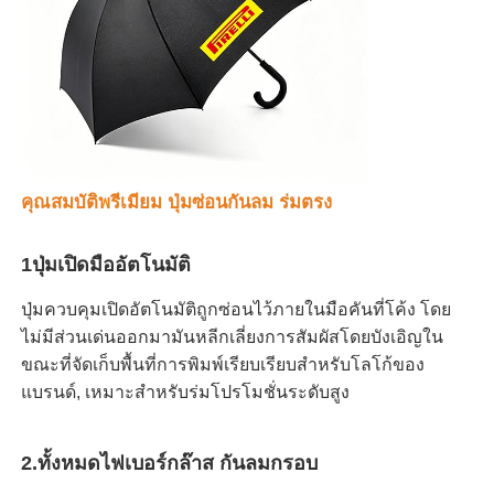
สนับสนุน
ร่มเดิน
ร่มขนาดกะทัดรัด
ร่มส่งเสริมการขาย
คุณสมบัติพรีเมียม ปุ่มซ่อนกันลม ร่มตรง
1ปุ่มเปิดมืออัตโนมัติ
ร่มกันลม
ปุ่มควบคุมเปิดอัตโนมัติถูกซ่อนไว้ภายในมือคันที่โค้ง โดย
ร่มเปิดอัตโนมัติ
ไม่มีส่วนเด่นออกมามันหลีกเลี่ยงการสัมผัสโดยบังเอิญใน
ขณะที่จัดเก็บพื้นที่การพิมพ์เรียบเรียบสําหรับโลโก้ของ
แบรนด์, เหมาะสําหรับร่มโปรโมชั่นระดับสูง
ร่มกลับ
2.ทั้งหมดไฟเบอร์กล๊าส กันลมกรอบ
ร่มมือไม้