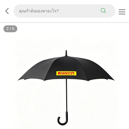
2
/
6