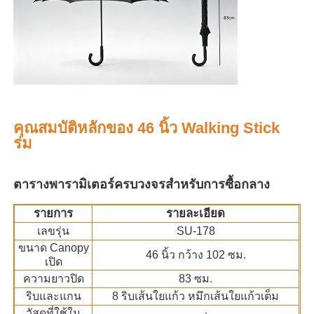
คุณสมบัติหลักของ 46 นิ้ว Walking Stick
ร่ม
ตารางพารามิเตอร์ครบวงจรสําหรับการซื้อกลาง
รายการ
รายละเอียด
บ้าน
เลขรุ่น
SU-178
ขนาด Canopy
46 นิ้ว กว้าง 102 ซม.
เปิด
ผลิตภัณฑ์
ความยาวปิด
83 ซม.
ริบและแกน
8 ริบเส้นใยแก้ว หมึกเส้นใยแก้วเต็ม
เกี่ยวกับเรา
วัสดุที่ใช้ใน