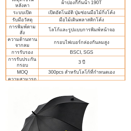
ผ้าปองกีกันน้ํา 190T
หลังคา
ระบบเปิด
เปิดอัตโนมัติ ปุ่มซ่อนมือไม้กิ่งโค้ง
ทัวร์โรงงาน
รับมือวัสดุ
มือไม้เดินพลาสติกโค้ง
การพิมพ์ตาม
โลโก้และรูปแบบการพิมพ์หน้าจอ
สั่ง
ควบคุมคุณภาพ
ความต้านทาน
กรอบไฟเบอร์กล่องกันลมสูง
จากลม
การรับรอง
BSCI, SGS
ติดต่อเรา
การรับประกัน
3 ปี
กรอบ
MOQ
300pcs สําหรับโลโก้ที่กําหนดเอง
ข่าว
ความสามารถ
ในการผลิตราย
300,000 ชิ้น
ทุกกรณี
เดือน
1 ชิ้น/ถุง OPP 15 ชิ้น/กล่องภายใน 30 ชิ้น/
วิธีการบรรจุ
กล่อง
ขออ้าง
ระยะเวลาใน
30 วันทําการ
การผลิต
การชําระเงินที่
ร่มกอล์ฟ
ได้รับการ
T/T, Western Union, L/C