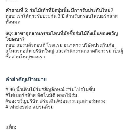
คําถามที่ 5: ร่มไม้เท้าที่ปิดปุ่มนั้น มีการรับประกันไหม?
ตอบ: เราให้การรับประกัน 3 ปี สําหรับกรอบไฟเบอร์กลาส
ทั้งหมด
6Q: สาขาอุตสาหกรรมไหนที่มักซื้อร่มไม้กิ่งเป็นของขวัญ
โฆษณา?
ตอบ: แบรนด์รถยนต์ โรงแรม ธนาคาร บริษัทประกันภัย
สโมสรกอล์ฟ บริษัทใหญ่ และสํานักงานตลาดกิจกรรม เป็นผู้
ซื้อส่วนใหญ่ของเรา
คําสําคัญเป้าหมาย
# 46 นิ้วเดินไม้ร่ม
#สัญลักษณ์ #ร่มโปรโมชั่น
#ไฟเบอร์กล๊าส อัตโนมัติ ดอกไม้ร่ม
#ของขวัญบริษัท #ร่มเดิน
#ซ่อนกระดุมสายร่มตรง
# wholesale แบรนด์ร่ม
แท็ก: