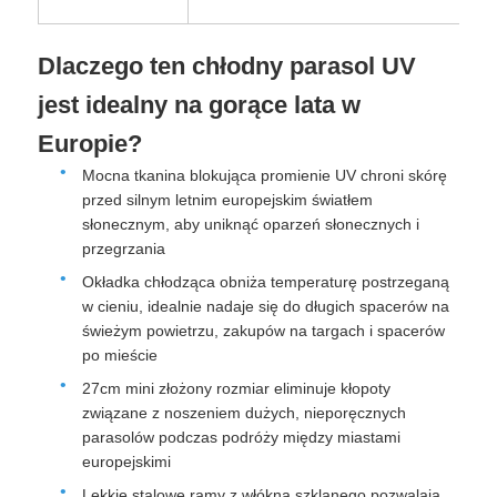
Dlaczego ten chłodny parasol UV
jest idealny na gorące lata w
Europie?
Mocna tkanina blokująca promienie UV chroni skórę
przed silnym letnim europejskim światłem
słonecznym, aby uniknąć oparzeń słonecznych i
przegrzania
Okładka chłodząca obniża temperaturę postrzeganą
w cieniu, idealnie nadaje się do długich spacerów na
świeżym powietrzu, zakupów na targach i spacerów
po mieście
27cm mini złożony rozmiar eliminuje kłopoty
związane z noszeniem dużych, nieporęcznych
parasolów podczas podróży między miastami
europejskimi
Lekkie stalowe ramy z włókna szklanego pozwalają