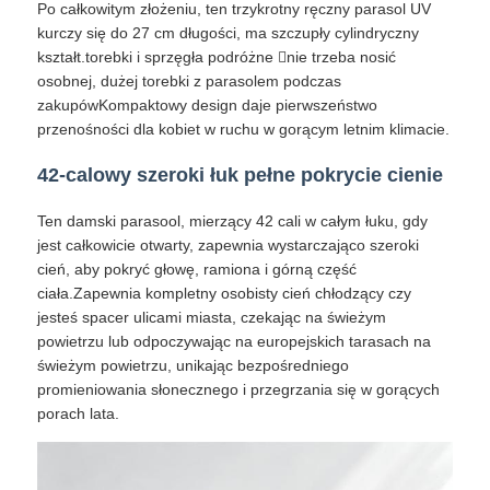
Po całkowitym złożeniu, ten trzykrotny ręczny parasol UV
kurczy się do 27 cm długości, ma szczupły cylindryczny
kształt.torebki i sprzęgła podróżne nie trzeba nosić
osobnej, dużej torebki z parasolem podczas
zakupówKompaktowy design daje pierwszeństwo
przenośności dla kobiet w ruchu w gorącym letnim klimacie.
42-calowy szeroki łuk pełne pokrycie cienie
Ten damski parasool, mierzący 42 cali w całym łuku, gdy
jest całkowicie otwarty, zapewnia wystarczająco szeroki
cień, aby pokryć głowę, ramiona i górną część
ciała.Zapewnia kompletny osobisty cień chłodzący czy
jesteś spacer ulicami miasta, czekając na świeżym
powietrzu lub odpoczywając na europejskich tarasach na
świeżym powietrzu, unikając bezpośredniego
promieniowania słonecznego i przegrzania się w gorących
porach lata.