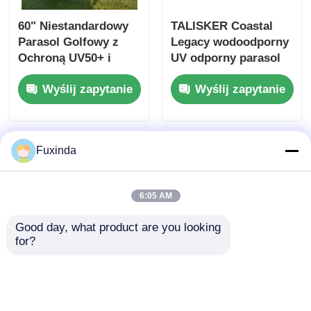
60" Niestandardowy
TALISKER Coastal
Parasol Golfowy z
Legacy wodoodporny
Ochroną UV50+ i
UV odporny parasol
Niestandardowym
podwójna warstwa
Wyślij zapytanie
Wyślij zapytanie
Logo Klubu
Fuxinda
6:05 AM
Good day, what product are you looking 
for?
57-calowa ramka z
Srebro powlekane
włókna szklanego UV
ochrona
parasol ochronny
przeciwsłoneczna UV