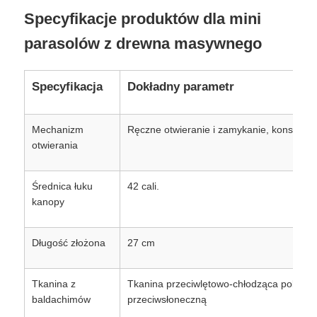
Specyfikacje produktów dla mini
parasolów z drewna masywnego
Specyfikacja
Dokładny parametr
Mechanizm
Ręczne otwieranie i zamykanie, konstrukcj
otwierania
Średnica łuku
42 cali.
kanopy
Długość złożona
27 cm
Tkanina z
Tkanina przeciwlętowo-chłodząca pokryta
baldachimów
przeciwsłoneczną