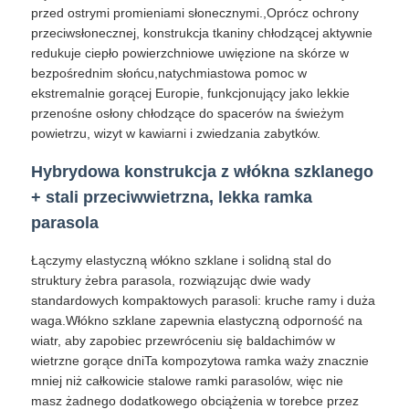
przed ostrymi promieniami słonecznymi.,Oprócz ochrony
przeciwsłonecznej, konstrukcja tkaniny chłodzącej aktywnie
Pieszące parasolki
redukuje ciepło powierzchniowe uwięzione na skórze w
bezpośrednim słońcu,natychmiastowa pomoc w
ekstremalnie gorącej Europie, funkcjonujący jako lekkie
Kompaktowe parasole
przenośne osłony chłodzące do spacerów na świeżym
powietrzu, wizyt w kawiarni i zwiedzania zabytków.
parasole reklamowe
Hybrydowa konstrukcja z włókna szklanego
+ stali przeciwwietrzna, lekka ramka
Dźwigniające parasolki
parasola
Łączymy elastyczną włókno szklane i solidną stal do
Automatycznie otwarte parasolki
struktury żebra parasola, rozwiązując dwie wady
standardowych kompaktowych parasoli: kruche ramy i duża
waga.Włókno szklane zapewnia elastyczną odporność na
Parasole zwrotne
wiatr, aby zapobiec przewróceniu się baldachimów w
wietrzne gorące dniTa kompozytowa ramka waży znacznie
mniej niż całkowicie stalowe ramki parasolów, więc nie
Drzewne parasolki z uchwytami
masz żadnego dodatkowego obciążenia w torebce przez