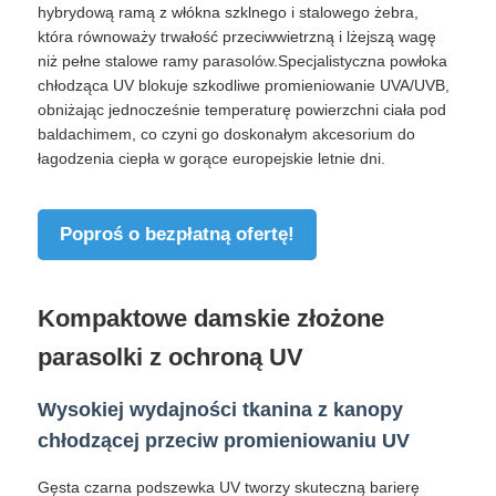
hybrydową ramą z włókna szklnego i stalowego żebra,
która równoważy trwałość przeciwwietrzną i lżejszą wagę
niż pełne stalowe ramy parasolów.Specjalistyczna powłoka
Wycieczka po fabryce
chłodząca UV blokuje szkodliwe promieniowanie UVA/UVB,
obniżając jednocześnie temperaturę powierzchni ciała pod
Kontrola jakości
baldachimem, co czyni go doskonałym akcesorium do
łagodzenia ciepła w gorące europejskie letnie dni.
Skontaktuj się z nami
Poproś o bezpłatną ofertę!
Aktualności
Kompaktowe damskie złożone
Wszystkie przypadki
parasolki z ochroną UV
Wysokiej wydajności tkanina z kanopy
Poprosić o wycenę
chłodzącej przeciw promieniowaniu UV
parasole golfowe
Gęsta czarna podszewka UV tworzy skuteczną barierę