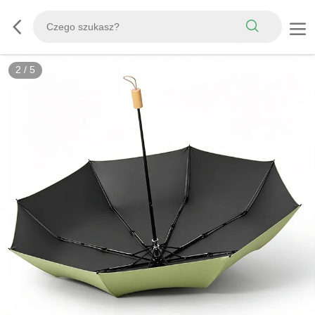
3
/
5