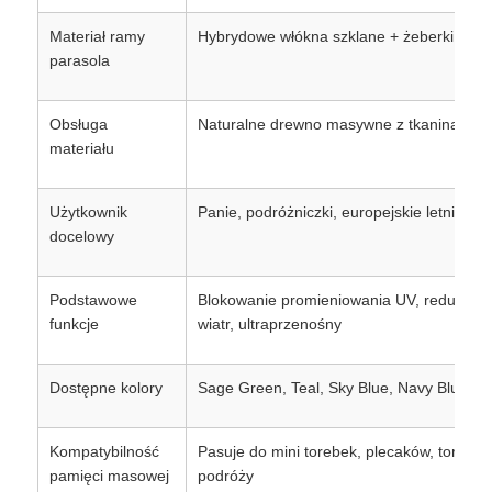
Materiał ramy
Hybrydowe włókna szklane + żeberki stal
parasola
Obsługa
Naturalne drewno masywne z tkaniną z p
materiału
Użytkownik
Panie, podróżniczki, europejskie letnie co
docelowy
Podstawowe
Blokowanie promieniowania UV, redukcja c
funkcje
wiatr, ultraprzenośny
Dostępne kolory
Sage Green, Teal, Sky Blue, Navy Blue
Kompatybilność
Pasuje do mini torebek, plecaków, toreb c
pamięci masowej
podróży