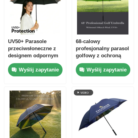
UV50+ Parasole
68-calowy
przeciwsłoneczne z
profesjonalny parasol
designem odpornym
golfowy z ochroną
na wiatr i wodę i
przed wiatrem i
Wyślij zapytanie
Wyślij zapytanie
żebrami z włókna
UV50+ na każdą
szklanego do
pogodę
ostatecznej ochrony
przed promieniami
UV na zewnątrz