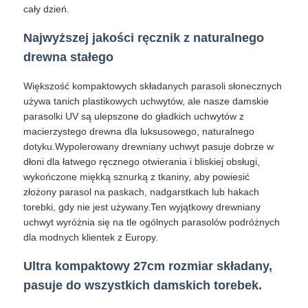
cały dzień.
Parasole odporne na promieniowanie UV
Najwyższej jakości ręcznik z naturalnego
drewna stałego
Parasole dziecięce
Większość kompaktowych składanych parasoli słonecznych
używa tanich plastikowych uchwytów, ale nasze damskie
parasolki UV są ulepszone do gładkich uchwytów z
Parasole na plaży
macierzystego drewna dla luksusowego, naturalnego
dotyku.Wypolerowany drewniany uchwyt pasuje dobrze w
dłoni dla łatwego ręcznego otwierania i bliskiej obsługi,
Kreatywne parasole
wykończone miękką sznurką z tkaniny, aby powiesić
złożony parasol na paskach, nadgarstkach lub hakach
torebki, gdy nie jest używany.Ten wyjątkowy drewniany
uchwyt wyróżnia się na tle ogólnych parasolów podróżnych
dla modnych klientek z Europy.
Ultra kompaktowy 27cm rozmiar składany,
pasuje do wszystkich damskich torebek.