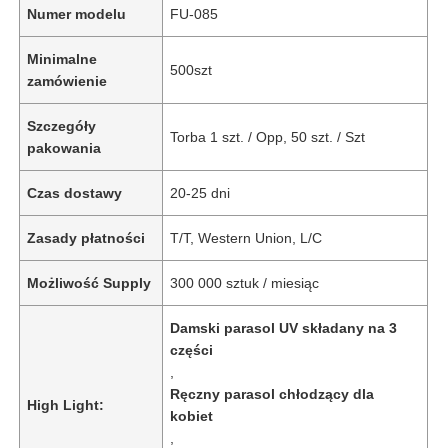
Numer modelu
FU-085
Minimalne
500szt
zamówienie
Szczegóły
Torba 1 szt. / Opp, 50 szt. / Szt
pakowania
Czas dostawy
20-25 dni
Zasady płatności
T/T, Western Union, L/C
Możliwość Supply
300 000 sztuk / miesiąc
Damski parasol UV składany na 3
części
,
Ręczny parasol chłodzący dla
High Light:
kobiet
,