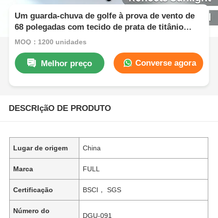
Um guarda-chuva de golfe à prova de vento de
68 polegadas com tecido de prata de titânio
UV50+ e resistência ao vento de 100 km/h
MOQ：1200 unidades
Converse agora
Melhor preço
DESCRIçãO DE PRODUTO
Lugar de origem
China
Marca
FULL
Certificação
BSCI， SGS
Número do
DGU-091