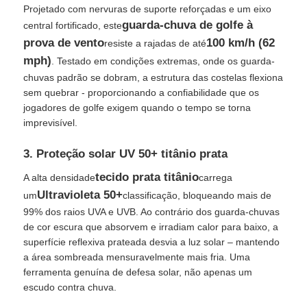
Projetado com nervuras de suporte reforçadas e um eixo
guarda-chuva de golfe à
central fortificado, este
Sombrinhos resistentes aos raios UV
prova de vento
100 km/h (62
resiste a rajadas de até
mph)
. Testado em condições extremas, onde os guarda-
Guarda-chuvas infantis
chuvas padrão se dobram, a estrutura das costelas flexiona
sem quebrar - proporcionando a confiabilidade que os
jogadores de golfe exigem quando o tempo se torna
guarda-chuvas de praia
imprevisível.
3. Proteção solar UV 50+ titânio prata
Guarda-chuvas Criativos
tecido prata titânio
A alta densidade
carrega
Ultravioleta 50+
um
classificação, bloqueando mais de
99% dos raios UVA e UVB. Ao contrário dos guarda-chuvas
de cor escura que absorvem e irradiam calor para baixo, a
superfície reflexiva prateada desvia a luz solar – mantendo
a área sombreada mensuravelmente mais fria. Uma
ferramenta genuína de defesa solar, não apenas um
escudo contra chuva.