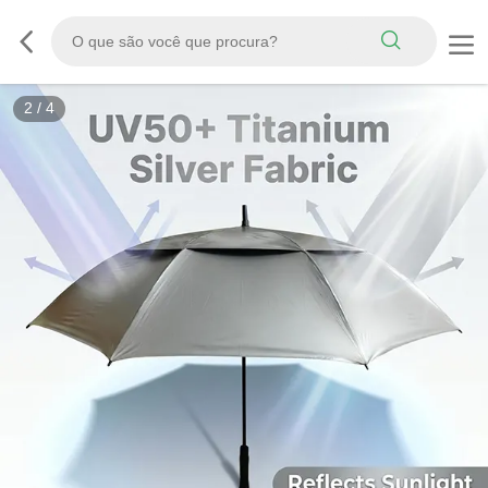
3
/
4