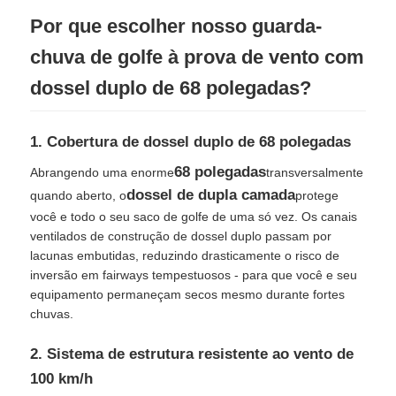
Por que escolher nosso guarda-
Guarda-chuvas de caminhada
chuva de golfe à prova de vento com
dossel duplo de 68 polegadas?
Guarda-chuvas compactos
1. Cobertura de dossel duplo de 68 polegadas
Parabólicos promocionais
68 polegadas
Abrangendo uma enorme
transversalmente
dossel de dupla camada
quando aberto, o
protege
Guarda-chuvas à prova de vento
você e todo o seu saco de golfe de uma só vez. Os canais
ventilados de construção de dossel duplo passam por
lacunas embutidas, reduzindo drasticamente o risco de
Sombrinhas abertas automáticas
inversão em fairways tempestuosos - para que você e seu
equipamento permaneçam secos mesmo durante fortes
chuvas.
Umbrilhões invertidos
2. Sistema de estrutura resistente ao vento de
100 km/h
Umbrilhões de madeira