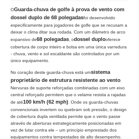
Guarda-chuva de golfe à prova de vento com
O
dossel duplo de 68 polegadas
foi desenvolvido
especificamente para jogadores de golfe que se recusam a
deixar o clima ditar sua rodada. Com um diâmetro de arco
68 polegadas
dossel duplo
expansivo de
, o
oferece
cobertura de corpo inteiro e bolsa em uma única varredura
- chuva, vento e sol escaldante são controlados por um
único equipamento.
sistema
No coração deste guarda-chuva está um
proprietário de estrutura resistente ao vento
.
Nervuras de suporte reforçadas combinadas com um eixo
central reforçado permitem que o velame resista a rajadas
100 km/h (62 mph)
de até
. Onde os guarda-chuvas
convencionais invertem ou quebram sob pressão, o design
de cobertura dupla ventilada permite que o vento passe
através de aberturas estrategicamente posicionadas em
vez de lutar contra ele – um princípio emprestado dos
equipamentos contra tempestades de alto desempenho.