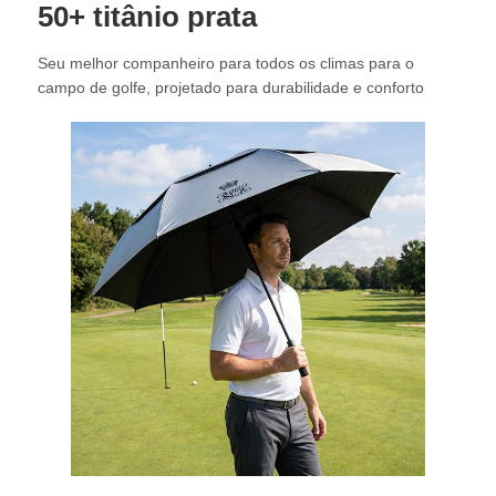
50+ titânio prata
Fábrica
Seu melhor companheiro para todos os climas para o
campo de golfe, projetado para durabilidade e conforto
Controle de Qualidade
Fale Conosco
notícias
Todos os casos
Pedir um orçamento
guarda-chuvas do golfe