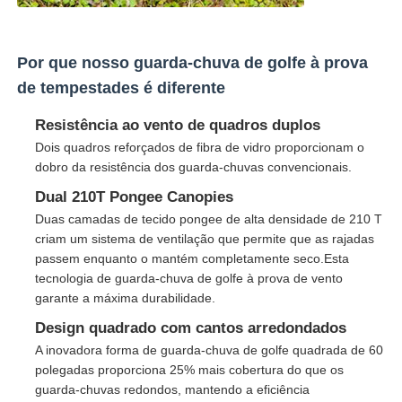
Guarda-chuvas de caminhada
Por que nosso guarda-chuva de golfe à prova
de tempestades é diferente
Guarda-chuvas compactos
Resistência ao vento de quadros duplos
Dois quadros reforçados de fibra de vidro proporcionam o
Parabólicos promocionais
dobro da resistência dos guarda-chuvas convencionais.
Dual 210T Pongee Canopies
Guarda-chuvas à prova de vento
Duas camadas de tecido pongee de alta densidade de 210 T
criam um sistema de ventilação que permite que as rajadas
passem enquanto o mantém completamente seco.Esta
Sombrinhas abertas automáticas
tecnologia de guarda-chuva de golfe à prova de vento
garante a máxima durabilidade.
Design quadrado com cantos arredondados
Umbrilhões invertidos
A inovadora forma de guarda-chuva de golfe quadrada de 60
polegadas proporciona 25% mais cobertura do que os
Umbrilhões de madeira
guarda-chuvas redondos, mantendo a eficiência