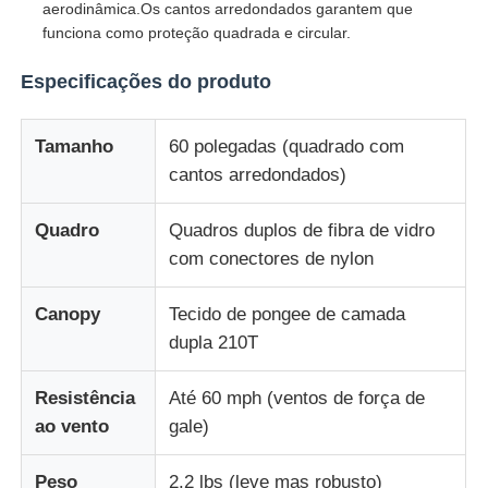
aerodinâmica.Os cantos arredondados garantem que
funciona como proteção quadrada e circular.
Sombrinhos resistentes aos raios UV
Especificações do produto
Guarda-chuvas infantis
Tamanho
60 polegadas (quadrado com
cantos arredondados)
guarda-chuvas de praia
Quadro
Quadros duplos de fibra de vidro
com conectores de nylon
Guarda-chuvas Criativos
Canopy
Tecido de pongee de camada
dupla 210T
Resistência
Até 60 mph (ventos de força de
ao vento
gale)
Peso
2.2 lbs (leve mas robusto)