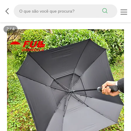
3
/
4