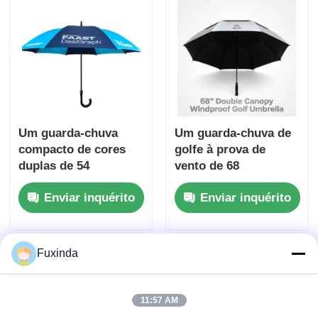
Um guarda-chuva
Um guarda-chuva de
compacto de cores
golfe à prova de
duplas de 54
vento de 68
polegadas
polegadas com tecido
Enviar inquérito
Enviar inquérito
de prata de titânio
UV50+ e resistência
ao vento de 100 km/h
Fuxinda
11:57 AM