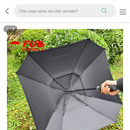
3
/
4