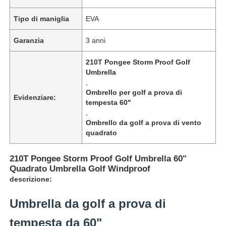
Tipo di maniglia
EVA
Garanzia
3 anni
210T Pongee Storm Proof Golf
Umbrella
,
Ombrello per golf a prova di
Evidenziare:
tempesta 60"
,
Ombrello da golf a prova di vento
quadrato
210T Pongee Storm Proof Golf Umbrella 60"
Casa
Quadrato Umbrella Golf Windproof
descrizione:
Prodotti
Umbrella da golf a prova di
tempesta da 60"
Chi siamo