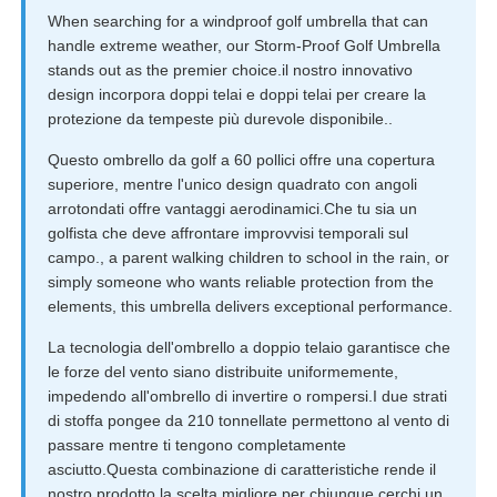
When searching for a windproof golf umbrella that can
handle extreme weather, our Storm-Proof Golf Umbrella
stands out as the premier choice.il nostro innovativo
design incorpora doppi telai e doppi telai per creare la
protezione da tempeste più durevole disponibile..
Questo ombrello da golf a 60 pollici offre una copertura
superiore, mentre l'unico design quadrato con angoli
arrotondati offre vantaggi aerodinamici.Che tu sia un
golfista che deve affrontare improvvisi temporali sul
campo., a parent walking children to school in the rain, or
simply someone who wants reliable protection from the
elements, this umbrella delivers exceptional performance.
La tecnologia dell'ombrello a doppio telaio garantisce che
le forze del vento siano distribuite uniformemente,
impedendo all'ombrello di invertire o rompersi.I due strati
di stoffa pongee da 210 tonnellate permettono al vento di
passare mentre ti tengono completamente
asciutto.Questa combinazione di caratteristiche rende il
nostro prodotto la scelta migliore per chiunque cerchi un