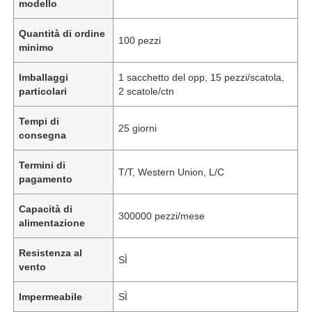
modello
Quantità di ordine
100 pezzi
minimo
Imballaggi
1 sacchetto del opp, 15 pezzi/scatola,
particolari
2 scatole/ctn
Tempi di
25 giorni
consegna
Termini di
T/T, Western Union, L/C
pagamento
Capacità di
300000 pezzi/mese
alimentazione
Resistenza al
SÌ
vento
Impermeabile
SÌ