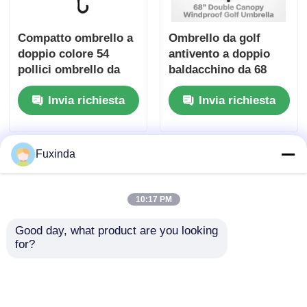
Compatto ombrello a
Ombrello da golf
doppio colore 54
antivento a doppio
pollici ombrello da
baldacchino da 68
golf con manico a
pollici con tessuto in
Invia richiesta
Invia richiesta
gancio
argento titanio UV50+
e resistenza al vento
di 100 km/h
Fuxinda
10:17 PM
Good day, what product are you looking 
for?
Ombrello britannico
Parasole da golf da
su misura da 130 cm
68 pollici con doppio