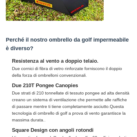
Ombrelli da passeggio
Ombrelli compatti
Perché il nostro ombrello da golf impermeabile
è diverso?
ombrelli promozionali
Resistenza al vento a doppio telaio.
Due cornici di fibra di vetro rinforzate forniscono il doppio
Ombrelli a prova di vento
della forza di ombrelloni convenzionali.
Due 210T Pongee Canopies
Due strati di 210 tonnellate di tessuto pongee ad alta densità
Ombrelli automatici aperti
creano un sistema di ventilazione che permette alle raffiche
di passare mentre ti tiene completamente asciutto.Questa
Ombrelloni inversi
tecnologia di ombrello di golf a prova di vento garantisce la
massima durata..
Square Design con angoli rotondi
Ombrelli a manico in legno