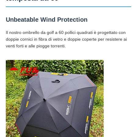
Fatory Tour
Unbeatable Wind Protection
Il nostro ombrello da golf a 60 pollici quadrati è progettato con
Controllo di qualità
doppie cornici in fibra di vetro e doppie coperte per resistere ai
venti forti e alle piogge torrenti.
Contattaci
notizie
Tutti i casi
Richiedere un preventivo
ombrelli di golf