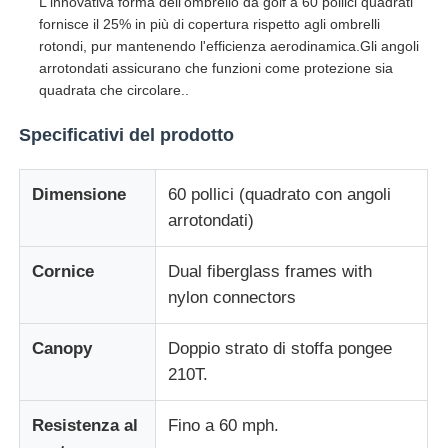
L'innovativa forma dell'ombrello da golf a 60 pollici quadrati
fornisce il 25% in più di copertura rispetto agli ombrelli
rotondi, pur mantenendo l'efficienza aerodinamica.Gli angoli
Ombrelli UV resistenti
arrotondati assicurano che funzioni come protezione sia
quadrata che circolare..
Ombrelli per bambini
Specificativi del prodotto
ombrelli di spiaggia
Dimensione
60 pollici (quadrato con angoli
arrotondati)
Ombrelli creativi
Cornice
Dual fiberglass frames with
nylon connectors
Canopy
Doppio strato di stoffa pongee
210T.
Resistenza al
Fino a 60 mph.