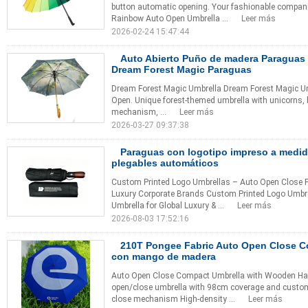
button automatic opening. Your fashionable compani
Rainbow Auto Open Umbrella ...
Leer más
2026-02-24 15:47:44
Auto Abierto Puño de madera Paraguas 
Dream Forest Magic Paraguas
Dream Forest Magic Umbrella Dream Forest Magic Umb
Open. Unique forest-themed umbrella with unicorns, bi
mechanism, ...
Leer más
2026-03-27 09:37:38
Paraguas con logotipo impreso a medi
plegables automáticos
Custom Printed Logo Umbrellas – Auto Open Close F
Luxury Corporate Brands Custom Printed Logo Umb
Umbrella for Global Luxury & ...
Leer más
2026-08-03 17:52:16
210T Pongee Fabric Auto Open Close C
con mango de madera
Auto Open Close Compact Umbrella with Wooden Ha
open/close umbrella with 98cm coverage and custom
close mechanism High-density ...
Leer más