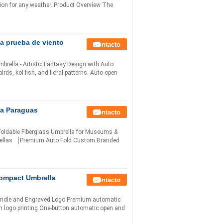
on for any weather. Product Overview The
a prueba de viento
Contacto
rella - Artistic Fantasy Design with Auto
rds, koi fish, and floral patterns. Auto-open
da Paraguas
Contacto
oldable Fiberglass Umbrella for Museums &
rellas ▕ Premium Auto Fold Custom Branded
ompact Umbrella
Contacto
ndle and Engraved Logo Premium automatic
 logo printing One-button automatic open and