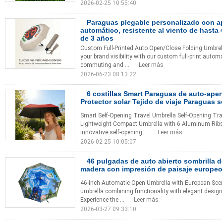
2026-02-25 10:55:40
Paraguas plegable personalizado con ap
automático, resistente al viento de hasta
de 3 años
Custom Full-Printed Auto Open/Close Folding Umbre
your brand visibility with our custom full-print autom
commuting and ...
Leer más
2026-06-23 08:13:22
6 costillas Smart Paraguas de auto-ape
Protector solar Tejido de viaje Paraguas s
Smart Self-Opening Travel Umbrella Self-Opening Trav
Lightweight Compact Umbrella with 6 Aluminum Ribs
innovative self-opening ...
Leer más
2026-02-25 10:05:07
46 pulgadas de auto abierto sombrilla 
madera con impresión de paisaje europe
46-inch Automatic Open Umbrella with European Sce
umbrella combining functionality with elegant design. 
Experience the ...
Leer más
2026-03-27 09:33:10