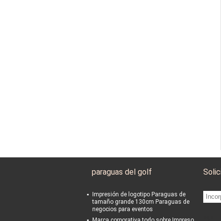
paraguas del golf
Solic
Impresión de logotipo Paraguas de
tamaño grande 130cm Paraguas de
negocios para eventos
sgs
Marca corporativa todo sobre Impreso