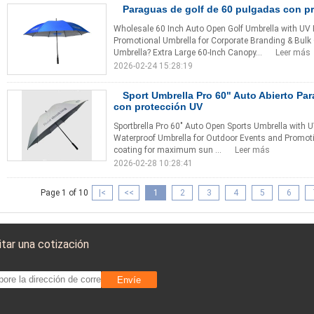
Paraguas de golf de 60 pulgadas con p
Wholesale 60 Inch Auto Open Golf Umbrella with UV
Promotional Umbrella for Corporate Branding & Bul
Umbrella? Extra Large 60-Inch Canopy...
Leer más
2026-02-24 15:28:19
Sport Umbrella Pro 60" Auto Abierto Pa
con protección UV
Sportbrella Pro 60" Auto Open Sports Umbrella with 
Waterproof Umbrella for Outdoor Events and Promoti
coating for maximum sun ...
Leer más
2026-02-28 10:28:41
Page 1 of 10
|<
<<
1
2
3
4
5
6
itar una cotización
Envíe