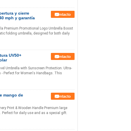
ertura y cierre
Contacto
 40 mph y garantía
lla Premium Promotional Logo Umbrella Boost
atic folding umbrella, designed for both daily
rtura UV50+
Contacto
olar
el Umbrella with Sunscreen Protection. Ultra-
 - Perfect for Women's Handbags. This
de mango de
Contacto
o
nery Print & Wooden Handle Premium large
Perfect for daily use and as a special gift.