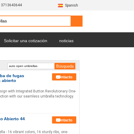
13713643644
Spanish
Solicitar una cotización
noticias
eba de fugas
Contacto
 abierto
ign with Integrated Button Revolutionary One-
tection with our seamless umbrella technology.
o Abierto 44
Contacto
 - 16 vibrant colors, 16 sturdy ribs, one-