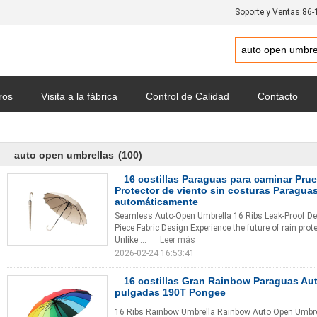
Soporte y Ventas:
86-
ros
Visita a la fábrica
Control de Calidad
Contacto
io
Política de privacidad
Todos los casos
auto open umbrellas
(100)
16 costillas Paraguas para caminar Pru
Protector de viento sin costuras Paraguas
automáticamente
Seamless Auto-Open Umbrella 16 Ribs Leak-Proof Des
Piece Fabric Design Experience the future of rain pro
Unlike ...
Leer más
2026-02-24 16:53:41
16 costillas Gran Rainbow Paraguas Aut
pulgadas 190T Pongee
16 Ribs Rainbow Umbrella Rainbow Auto Open Umbrella