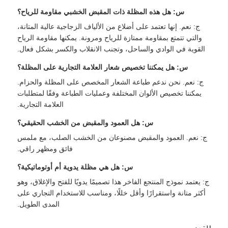
س: هل هذه المظلة ذات المقبض الخشبي مقاومة للرياح؟
ج: نعم. إنها تعتمد على أضلاع من الألياف الزجاجية عالية المتانة،
والتي تتمتع بمقاومة ممتازة للرياح ومرونة. يمكنها مقاومة الرياح
القوية في الوادي والساحل، وتجنب الانقلاب والكسر بشكل فعال.
س: هل يمكننا تخصيص شعار العلامة التجارية على المظلة؟
ج: نعم. نحن ندعم طباعة الشعار المخصص على المظلة والحزام.
يمكننا تخصيص الألوان المختلفة وعمليات الطباعة وفقًا لمتطلبات
العلامة التجارية.
س: هل العمود والمقبض من الخشب الحقيقي؟
ج: نعم. العمود والمقبض مصنوعان من الخشب الصلب، مع ملمس
فائق ومظهر راقي.
س: هل هي مظلة يدوية أم أوتوماتيكية؟
ج: يعتمد نموذج المنتجع الفاخر هذا تصميمًا يدويًا للفتح والإغلاق، وهو
أكثر متانة واستقرارًا وأقل خللًا، ومناسب للاستخدام التجاري على
المدى الطويل.