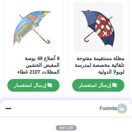
مظلة مستقيمة مفتوحة
8 أضلاع 48 بوصة
تلقائية مخصصة لمدرسة
المقبض الخشبي
لويولا الدولية
المظلات 210T غطاء
بونجي للترويج
إرسال استفسار
إرسال استفسار
Fuxinda
3:26 AM