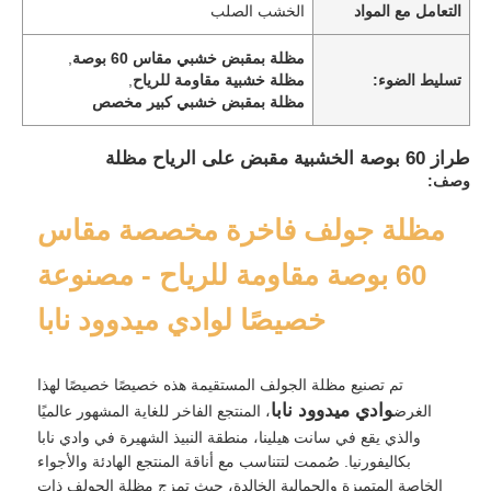
التعامل مع المواد
الخشب الصلب
مظلة بمقبض خشبي مقاس 60 بوصة
,
تسليط الضوء:
مظلة خشبية مقاومة للرياح
,
مظلة بمقبض خشبي كبير مخصص
طراز 60 بوصة الخشبية مقبض على الرياح مظلة
وصف:
مظلة جولف فاخرة مخصصة مقاس
60 بوصة مقاومة للرياح - مصنوعة
خصيصًا لوادي ميدوود نابا
تم تصنيع مظلة الجولف المستقيمة هذه خصيصًا خصيصًا لهذا
وادي ميدوود نابا
الغرض
، المنتجع الفاخر للغاية المشهور عالميًا
والذي يقع في سانت هيلينا، منطقة النبيذ الشهيرة في وادي نابا
بكاليفورنيا. صُممت لتتناسب مع أناقة المنتجع الهادئة والأجواء
الخاصة المتميزة والجمالية الخالدة، حيث تمزج مظلة الجولف ذات