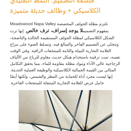
فلسفة التصميم: النمط التقليدي
الكلاسيكي + وظائف حديثة متميزة
مظلات المشي
تلتزم مظلة الجولف المخصصة Meadowood Napa Valley
لا يوجد إسراف، ترف خالص
بمفهوم التصميم
. إنها ترث
المظلات المدمجة
الشكل الكلاسيكي لمظلة الجولف المستقيمة الخالدة والناضجة،
وتتخلى عن التصميم الفاخر والمبالغ فيه، وتسلط الضوء على مزاج
العلامة التجارية النبيلة والثابتة للمنتجعات الراقية. وفي الوقت
مظلات الترويج
نفسه، تمت ترقيته باستخدام هيكل حديث مقاوم للرياح من الألياف
الزجاجية عالي الأداء ومواد مظلة مقاومة للماء، مما يحقق التكامل
المثالي بين القيمة الجمالية الكلاسيكية والوظيفة العملية الحديثة.
مظلات مقاومة للرياح
إنها ليست مجرد أداة للحماية من المطر والشمس، ولكنها أيضًا
حامل عرض للعلامة التجارية المتنقلة للمنتجعات الفاخرة.
مظلات مفتوحة تلقائيًا
مظلات عكسية
المظلات الخشبية