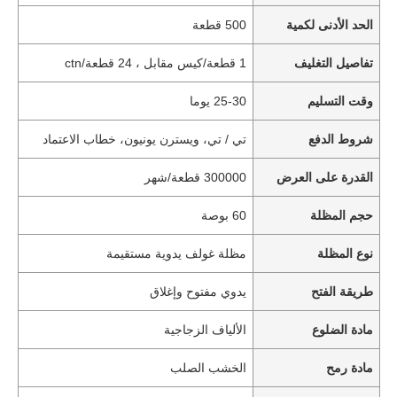
الحد الأدنى لكمية
500 قطعة
تفاصيل التغليف
1 قطعة/كيس مقابل ، 24 قطعة/ctn
وقت التسليم
25-30 يوما
شروط الدفع
تي / تي، ويسترن يونيون، خطاب الاعتماد
القدرة على العرض
300000 قطعة/شهر
حجم المظلة
60 بوصة
نوع المظلة
مظلة غولف يدوية مستقيمة
طريقة الفتح
يدوي مفتوح وإغلاق
مادة الضلوع
الألياف الزجاجية
مادة رمح
الخشب الصلب