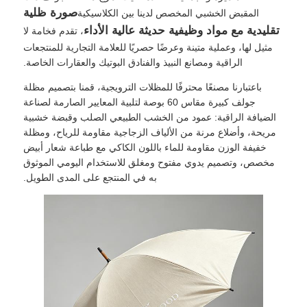
صورة ظلية
المقبض الخشبي المخصص لدينا بين الكلاسيكية
تقليدية مع مواد وظيفية حديثة عالية الأداء
، تقدم فخامة لا
مثيل لها، وعملية متينة وعرضًا حصريًا للعلامة التجارية للمنتجعات
الراقية ومصانع النبيذ والفنادق البوتيك والعقارات الخاصة.
باعتبارنا مصنعًا محترفًا للمظلات الترويجية، قمنا بتصميم مظلة
جولف كبيرة مقاس 60 بوصة لتلبية المعايير الصارمة لصناعة
الضيافة الراقية: عمود من الخشب الطبيعي الصلب وقبضة خشبية
مريحة، وأضلاع مرنة من الألياف الزجاجية مقاومة للرياح، ومظلة
خفيفة الوزن مقاومة للماء باللون الكاكي مع طباعة شعار أبيض
مخصص، وتصميم يدوي مفتوح ومغلق للاستخدام اليومي الموثوق
به في المنتجع على المدى الطويل.
منزل
المنتجات
حول بنا