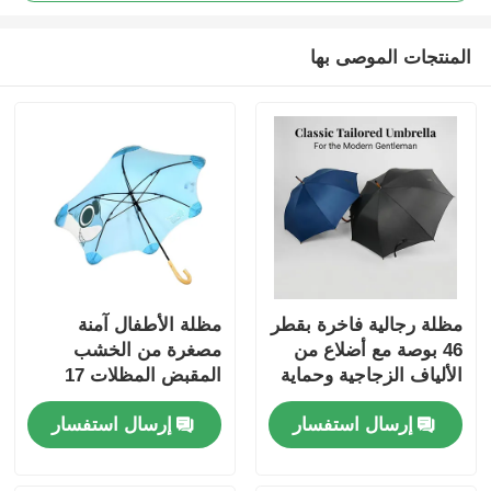
المنتجات الموصى بها
مظلة رجالية فاخرة بقطر
مظلة الأطفال آمنة
46 بوصة مع أضلاع من
مصغرة من الخشب
الألياف الزجاجية وحماية
المقبض المظلات 17
من الأشعة فوق
"دفع سحب
إرسال استفسار
إرسال استفسار
البنفسجية 30+