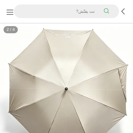
2
/
4