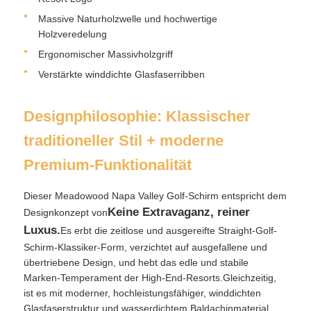
Massive Naturholzwelle und hochwertige
Holzveredelung
Wanderschirme
Ergonomischer Massivholzgriff
Verstärkte winddichte Glasfaserribben
Kompakte Regenschirme
Designphilosophie: Klassischer
Werbeschirme
traditioneller Stil + moderne
Premium-Funktionalität
Winddichte Regenschirme
Dieser Meadowood Napa Valley Golf-Schirm entspricht dem
Keine Extravaganz, reiner
Automatisch geöffnete Regenschirme
Designkonzept von
Luxus.
Es erbt die zeitlose und ausgereifte Straight-Golf-
Schirm-Klassiker-Form, verzichtet auf ausgefallene und
Umgekehrte Regenschirme
übertriebene Design, und hebt das edle und stabile
Marken-Temperament der High-End-Resorts.Gleichzeitig,
ist es mit moderner, hochleistungsfähiger, winddichten
Holz-Handschirmschirme
Glasfaserstruktur und wasserdichtem Baldachinmaterial