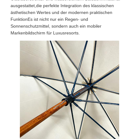
ausgestattet,die perfekte Integration des klassischen
ästhetischen Wertes und der modernen praktischen
UV-beständige Sonnenschirme
FunktionEs ist nicht nur ein Regen- und
Sonnenschutzmittel, sondern auch ein mobiler
Markenbildschirm für Luxusresorts.
Kinderschirme
Strandschirme
Kreative Regenschirme