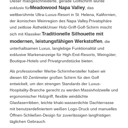
Dieser maßgeschneiderte, gerade Golfschirm wurde
Meadowood Napa Valley
exklusiv für
, das
weltberühmte Ultra-Luxus-Resort in St. Helena, Kalifornien,
der ikonischen Weinregion des Napa Valley.Privatsphäre
und zeitlose ÄsthetikUnser Holz-Griff-Golf-Schirm mischt
Traditionelle Silhouette mit
sich mit Klassiker.
modernen, leistungsfähigen Werkstoffen
, die
unterhaltsamen Luxus, langlebige Funktionalität und
exklusive Markenanzeige für High-End-Resorts, Weingüter,
Boutique-Hotels und Privatgrundstücke bieten.
Als professioneller Werbe-Schirmhersteller haben wir
diesen 60 Zentimeter großen Schirm für den Golf
entwickelt, um den strengen Standards der Luxus-
Startseite
Hospitality-Branche gerecht zu werden:Massivholzwelle und
ergonomischer Holzgriff, flexible winddichte
Glasfaserribben, leichte khaki-wasserdichte Dachterrasse
Produkte
mit benutzerdefiniertem weißen Logo-Druck und manuelles
Öffnen-Schließen-Design für zuverlässigen langfristigen
täglichen Gebrauch.
Über uns