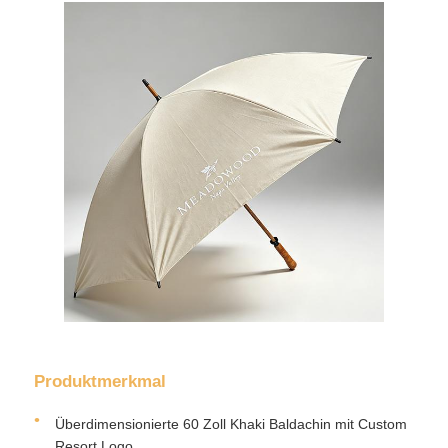
Fabrik Tour
Qualitätskontrolle
Kontakt
Nachrichten
Alle Fälle
Referenzen
Produktmerkmal
Überdimensionierte 60 Zoll Khaki Baldachin mit Custom
Golfregenschirme
Resort Logo