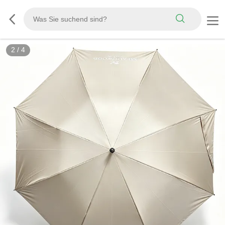
2
/
4