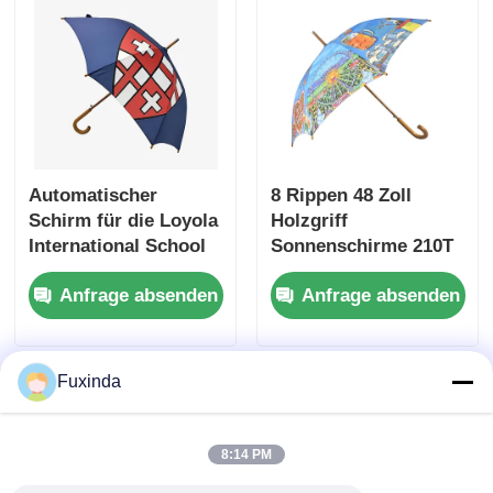
Automatischer
8 Rippen 48 Zoll
Schirm für die Loyola
Holzgriff
International School
Sonnenschirme 210T
Pongee Canopy für
Anfrage absenden
Anfrage absenden
die Förderung
Fuxinda
8:14 PM