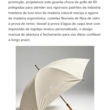
promoção, projetamos este guarda-chuva de golfe de 60
polegadas para atender aos rigorosos padrões da indústria
hoteleira de luxo:eixo de madeira natural maciça e agarre
Fábrica
de madeira ergonómica, costelas flexíveis de fibra de vidro
à prova de vento, dossel à prova d'água de caqui leve com
impressão de logotipo branco personalizado, e design
Controle de Qualidade
manual de abertura e fechamento para uso diário confiável
a longo prazo.
Fale Conosco
notícias
Todos os casos
Pedir um orçamento
guarda-chuvas do golfe