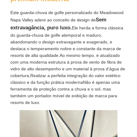
Este guarda-chuva de golfe personalizado do Meadowood
Sombrinhos resistentes aos raios UV
Sem
Napa Valley adere ao conceito de design de
extravagância, puro luxo.
Ele herda a forma clássica
Guarda-chuvas infantis
do guarda-chuva de golfe atemporal e maduro,
abandonando o design extravagante e exagerado, e
destaca o temperamento nobre e constante da marca de
guarda-chuvas de praia
resorts de alta qualidade.Ao mesmo tempo, é atualizado
com uma moderna estrutura à prova de vento de fibra de
vidro de alto desempenho e um material à prova d'água de
Guarda-chuvas Criativos
cobertura,Realizar a perfeita integração do valor estético
clássico e da função prática modernaNão é apenas uma
ferramenta de proteção contra a chuva e o sol, mas
também um portador móvel de exibição de marca para
resorts de luxo.