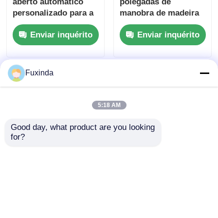
aberto automático
polegadas de
personalizado para a
manobra de madeira
escola internacional
guarda-chuvas 210T
Enviar inquérito
Enviar inquérito
de Loyola
Pongee Canopy para
promoção
Fuxinda
5:18 AM
Good day, what product are you looking 
for?
Auto-abre guarda-
Um guarda-chuva
chuvas de mão de
direito de 46
madeira à prova de
polegadas com alça
vento guarda-chuva
de madeira
Enviar inquérito
Enviar inquérito
mágica Dream Forest