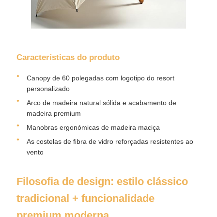
Guarda-chuvas de caminhada
Guarda-chuvas compactos
Características do produto
Canopy de 60 polegadas com logotipo do resort
Parabólicos promocionais
personalizado
Arco de madeira natural sólida e acabamento de
madeira premium
Guarda-chuvas à prova de vento
Manobras ergonómicas de madeira maciça
As costelas de fibra de vidro reforçadas resistentes ao
Sombrinhas abertas automáticas
vento
Umbrilhões invertidos
Filosofia de design: estilo clássico
tradicional + funcionalidade
Umbrilhões de madeira
premium moderna