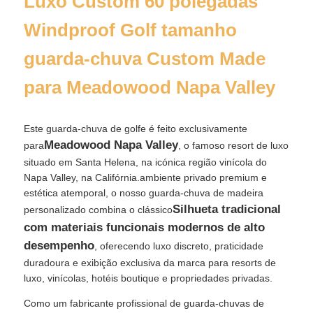
Luxo Custom 60 polegadas
Windproof Golf tamanho
guarda-chuva Custom Made
para Meadowood Napa Valley
Este guarda-chuva de golfe é feito exclusivamente
Meadowood Napa Valley
para
, o famoso resort de luxo
situado em Santa Helena, na icónica região vinícola do
Napa Valley, na Califórnia.ambiente privado premium e
estética atemporal, o nosso guarda-chuva de madeira
Silhueta tradicional
personalizado combina o clássico
Casa
com materiais funcionais modernos de alto
desempenho
, oferecendo luxo discreto, praticidade
duradoura e exibição exclusiva da marca para resorts de
Produtos
luxo, vinícolas, hotéis boutique e propriedades privadas.
Como um fabricante profissional de guarda-chuvas de
Quem Somos