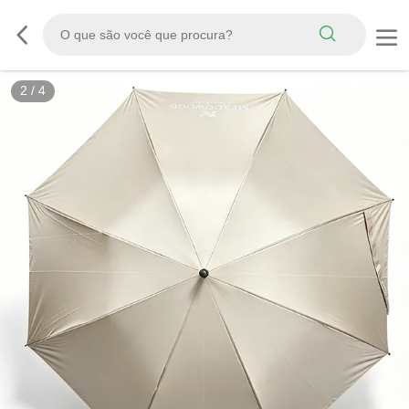
2
/
4