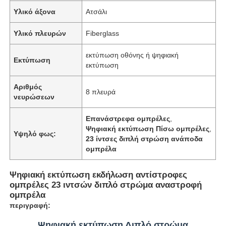
Υλικό άξονα
Ατσάλι
Υλικό πλευρών
Fiberglass
εκτύπωση οθόνης ή ψηφιακή
Εκτύπωση
εκτύπωση
Αριθμός
8 πλευρά
νευρώσεων
Επανάστρεφα ομπρέλες
,
Ψηφιακή εκτύπωση Πίσω ομπρέλες
,
Υψηλό φως:
23 ίντσες διπλή στρώση ανάποδα
ομπρέλα
Αρχική Σελίδα
Ψηφιακή εκτύπωση εκδήλωση αντίστροφες
ομπρέλες 23 ιντσών διπλό στρώμα αναστροφή
Προϊόντα
ομπρέλα
περιγραφή:
Σχετικά με εμάς
Ψηφιακή εκτύπωση Διπλό στρώμα