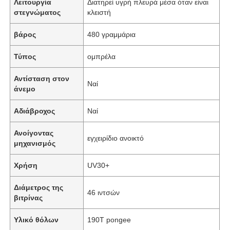
Λειτουργία
Διατηρεί υγρή πλευρά μέσα όταν είναι
στεγνώματος
κλειστή
βάρος
480 γραμμάρια
Τύπος
ομπρέλα
Αντίσταση στον
Ναί
άνεμο
Αδιάβροχος
Ναί
Ανοίγοντας
εγχειρίδιο ανοικτό
μηχανισμός
Χρήση
UV30+
Διάμετρος της
46 ιντσών
βιτρίνας
Υλικό θόλων
190T pongee