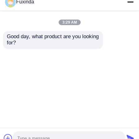
Fuxinda
3:29 AM
Good day, what product are you looking 
for?
Μία στρώση
Φορητές Τριγωνικές
αντίστροφες
Αντίστροφες
ομπρέλες
Ομπρέλες 110cm 25
Αδιάβροχες
ιντσών Ομπρέλα
Αποστολή
Αποστολή
πολυεστέρας
Εγχειρίδιο ανοιχτή
ερώτησης
ερώτησης
ομπρέλα
Αρχική Σελίδα
Περίπου εμείς
επαφή
Desktop Site
Sitemap
Πολιτική μυστικότητας
Ποιότητα
ομπρέλες γκολφ
Κίνα