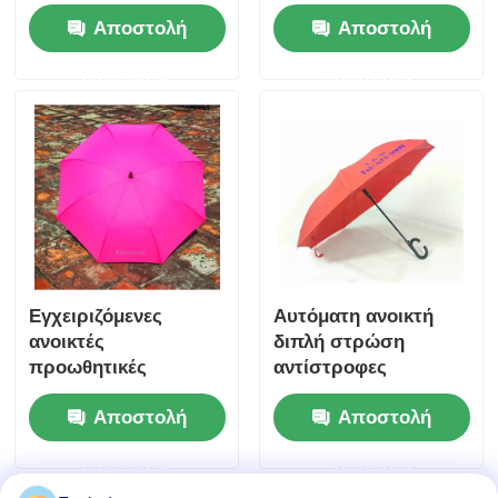
ομπρέλες κινέζικο
Αποστολή
Αποστολή
στυλ προστασία από
όλα τα καιρικά
ερώτησης
ερώτησης
φαινόμενα
Εγχειριζόμενες
Αυτόματη ανοικτή
ανοικτές
διπλή στρώση
προωθητικές
αντίστροφες
αντίστροφες
ομπρέλες Κόκκινη C
Αποστολή
Αποστολή
ομπρέλες Διπλό
σχήμα λαβή
στρώμα Αδιάβροχη
αντίστροφη ομπρέλα
ερώτησης
ερώτησης
ομπρέλα