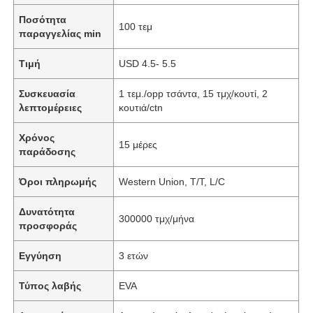
Ποσότητα
100 τεμ
παραγγελίας min
Τιμή
USD 4.5- 5.5
Συσκευασία
1 τεμ./opp τσάντα, 15 τμχ/κουτί, 2
λεπτομέρειες
κουτιά/ctn
Χρόνος
15 μέρες
παράδοσης
Όροι πληρωμής
Western Union, T/T, L/C
Δυνατότητα
300000 τμχ/μήνα
προσφοράς
Εγγύηση
3 ετών
Τύπος λαβής
EVA