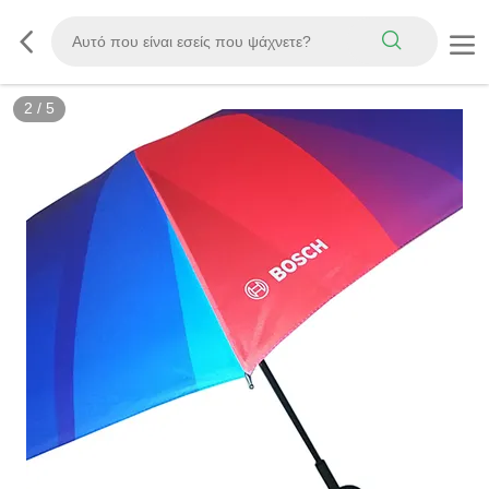
2
/
5