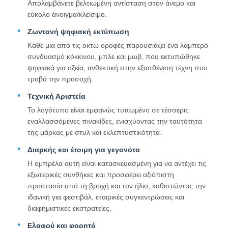
Απολαμβάνετε βελτιωμένη αντίσταση στον άνεμο και
εύκολο άνοιγμα/κλείσιμο.
Περπατητές Ομπρέλες
Ζωντανή ψηφιακή εκτύπωση
Κάθε μία από τις οκτώ οροφές παρουσιάζει ένα λαμπερό
συνδυασμό κόκκινου, μπλε και μωβ, που εκτυπώθηκε
Συμπαγείς ομπρέλες
ψηφιακά για οξεία, ανθεκτική στην εξασθένιση τέχνη που
τραβά την προσοχή.
Προωθητικές ομπρέλες
Τεχνική Αριστεία
Το λογότυπο είναι εμφανώς τυπωμένο σε τέσσερις
εναλλασσόμενες πινακίδες, ενισχύοντας την ταυτότητα
Αδιάβροχες ομπρέλες
της μάρκας με στυλ και εκλεπτυστικότητα.
Διαρκής και έτοιμη για γεγονότα
Αυτόματες ανοιχτές ομπρέλες
Η ομπρέλα αυτή είναι κατασκευασμένη για να αντέχει τις
εξωτερικές συνθήκες και προσφέρει αξιόπιστη
προστασία από τη βροχή και τον ήλιο, καθιστώντας την
Αντίστροφες ομπρέλες
ιδανική για φεστιβάλ, εταιρικές συγκεντρώσεις και
διαφημιστικές εκστρατείες.
Παράθυρα από ξύλινο λαβή
Ελαφρύ και φορητό