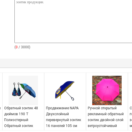
(
0
/ 3000)
е
Обратный зонтик 48
Продвижение NAPA
Ручной открытый
С
дюймов 190 Т
Двухслойный
рекламный обратный
п
Полиэстерный
перевернутый зонтик
зонтик двойной слой
з
Обратный зонтик
16 панелей 105 см
ветроустойчивый
м
зонтик
р