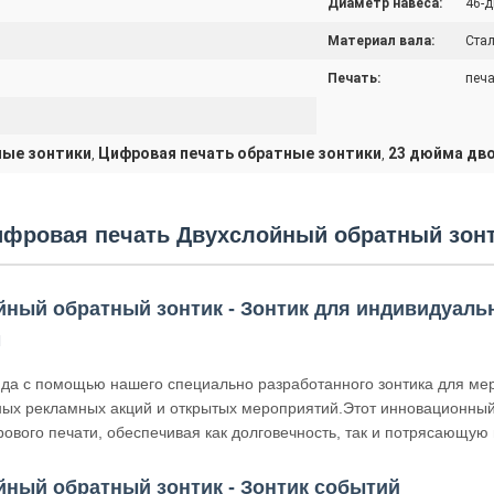
Диаметр навеса:
46-
Материал вала:
Ста
Печать:
печа
ные зонтики
Цифровая печать обратные зонтики
23 дюйма дво
,
,
фровая печать Двухслойный обратный зон
ный обратный зонтик - Зонтик для индивидуаль
м
нда с помощью нашего специально разработанного зонтика для ме
ых рекламных акций и открытых мероприятий.Этот инновационный 
ового печати, обеспечивая как долговечность, так и потрясающую
ный обратный зонтик - Зонтик событий