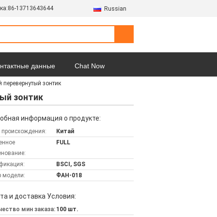
ка:
86-13713643644
Russian
онтактные данные
Chat Now
 перевернутый зонтик
Все случаи
ый зонтик
обная информация о продукте:
 происхождения:
Китай
енное
FULL
нование:
фикация:
BSCI, SGS
 модели:
ФАН-018
та и доставка Условия:
ество мин заказа:
100 шт.