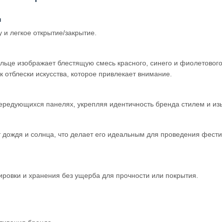
н
 и легкое открытие/закрытие.
льце изображает блестящую смесь красного, синего и фиолетовог
к отблески искусства, которое привлекает внимание.
чередующихся панелях, укрепляя идентичность бренда стилем и из
 дождя и солнца, что делает его идеальным для проведения фест
ировки и хранения без ущерба для прочности или покрытия.