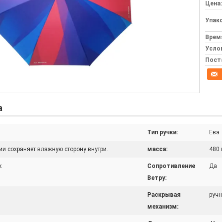
Цена:
Упак
Врем
Усло
Пост
а
Тип ручки:
Ева
ии сохраняет влажную сторону внутри.
масса:
480 
к
Сопротивление
Да
Ветру:
Раскрывая
ручн
механизм: