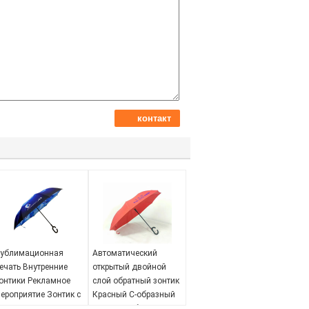
ублимационная
Автоматический
ечать Внутренние
открытый двойной
онтики Рекламное
слой обратный зонтик
ероприятие Зонтик с
Красный C-образный
учкой С
рукоятка обратный