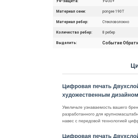
УФ-защита:
УФ30+
Материал сени:
pongee 190T
Материал ребер:
Стекловолокно
Количество ребер:
8 ребер
Событие Обрат
Выделить:
Ци
Цифровая печать Двухслой
художественным дизайно
Увеличьте узнаваемость вашего бре
разработанного для крупномасштабн
навес с передовой технологией цифр
Цифровая печать Двухслой