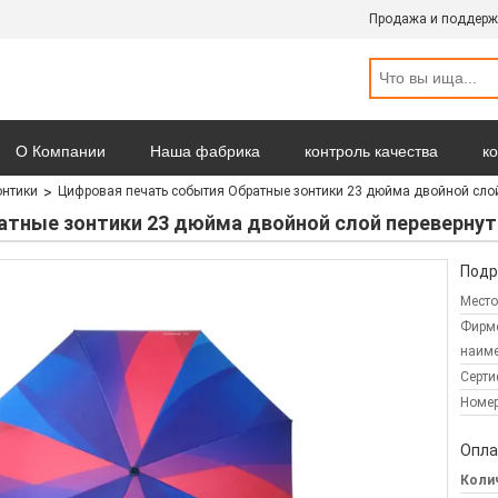
Продажа и поддерж
О Компании
Наша фабрика
контроль качества
к
онтики
Цифровая печать события Обратные зонтики 23 дюйма двойной слой
Новости
Карта сайта
политика конфиденциальности
атные зонтики 23 дюйма двойной слой перевернут
Подр
Место
Фирм
наиме
Серти
Номер
Опла
Колич