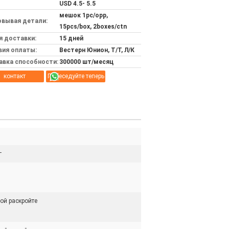
USD 4.5- 5.5
мешок 1pc/opp,
овывая детали:
15pcs/box, 2boxes/ctn
я доставки:
15 дней
вия оплаты:
Вестерн Юнион, Т/Т, Л/К
авка способности:
300000 шт/месяц
контакт
Побеседуйте теперь
г
ой раскройте