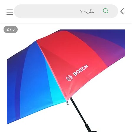
2
/
5