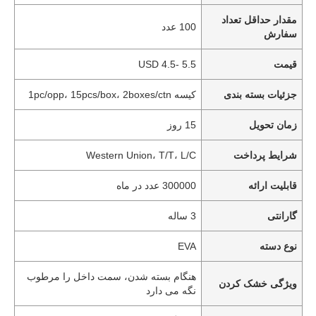
مقدار حداقل تعداد
100 عدد
سفارش
قیمت
USD 4.5- 5.5
جزئیات بسته بندی
کیسه 1pc/opp، 15pcs/box، 2boxes/ctn
زمان تحویل
15 روز
شرایط پرداخت
Western Union، T/T، L/C
قابلیت ارائه
300000 عدد در ماه
گارانتی
3 ساله
نوع دسته
EVA
هنگام بسته شدن، سمت داخل را مرطوب
ویژگی خشک کردن
نگه می دارد