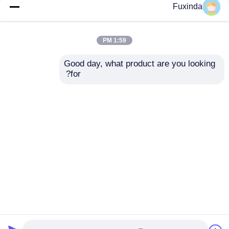
Fuxinda
1:59 PM
Good day, what product are you looking 
for?
چترهای یک لایه عقب ضد
چترهای عقب مثلث قابل
آب پلی استر دستی چتر
حمل 110cm 25 اینچ
باز
ارسال سؤال
ارسال سؤال
خانه
دربارهی ما
تماس با ما
Desktop Site
نقشه سایت
سیاست حفظ حریم خصوصی
کیفیت
چترهای گلف
کارخانه چین.Copyright © 2026