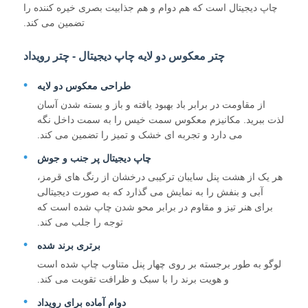
چاپ دیجیتال است که هم دوام و هم جذابیت بصری خیره کننده را
تضمین می کند.
کارخانه تور
چتر معکوس دو لایه چاپ دیجیتال - چتر رویداد
کنترل کیفیت
طراحی معکوس دو لایه
از مقاومت در برابر باد بهبود یافته و باز و بسته شدن آسان
لذت ببرید. مکانیزم معکوس سمت خیس را به سمت داخل نگه
تماس با ما
می دارد و تجربه ای خشک و تمیز را تضمین می کند.
چاپ دیجیتال پر جنب و جوش
اخبار
هر یک از هشت پنل سایبان ترکیبی درخشان از رنگ های قرمز،
آبی و بنفش را به نمایش می گذارد که به صورت دیجیتالی
برای هنر تیز و مقاوم در برابر محو شدن چاپ شده است که
همه موارد
توجه را جلب می کند.
برتری برند شده
درخواست نقل قول
لوگو به طور برجسته بر روی چهار پنل متناوب چاپ شده است
و هویت برند را با سبک و ظرافت تقویت می کند.
چترهای گلف
دوام آماده برای رویداد