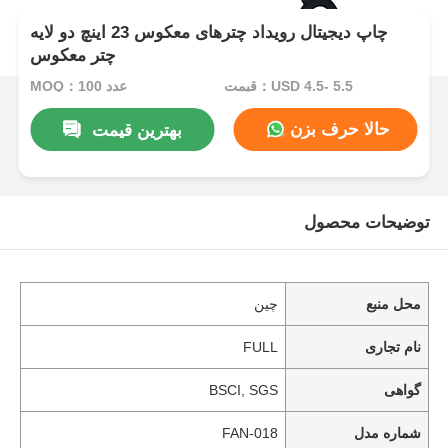
چاپ دیجیتال رویداد چترهای معکوس 23 اینچ دو لایه
چتر معکوس
قیمت：USD 4.5- 5.5
MOQ：100 عدد
حالا حرف بزن
بهترین قیمت
توضیحات محصول
محل منبع
چین
نام تجاری
FULL
گواهی
BSCI, SGS
شماره مدل
FAN-018