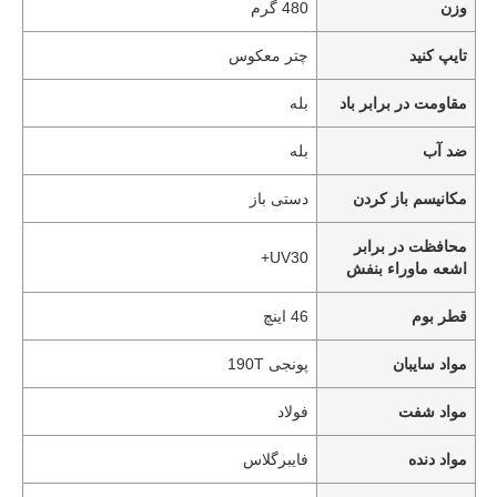
وزن
480 گرم
تایپ کنید
چتر معکوس
مقاومت در برابر باد
بله
ضد آب
بله
مکانیسم باز کردن
دستی باز
محافظت در برابر
UV30+
اشعه ماوراء بنفش
قطر بوم
46 اینچ
مواد سایبان
پونجی 190T
مواد شفت
فولاد
مواد دنده
فایبرگلاس