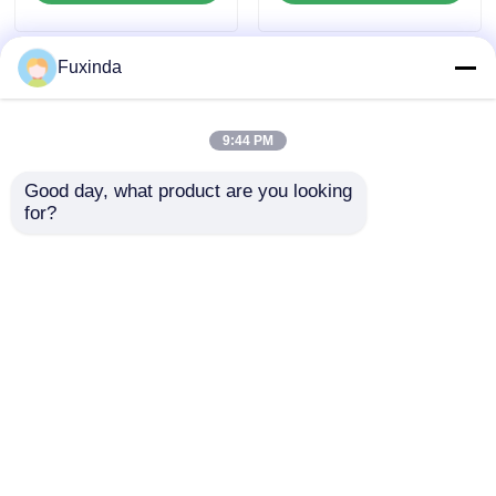
Fuxinda
9:44 PM
Good day, what product are you looking 
for?
निवेश कंपनी के लिए कस्टम
कस्टम मुद्रित लोगो छाता
लोगो स्वचालित तह छाता
ऑटो फोल्डेबल छाता
जांच भेजें
जांच भेजें
होम
हमारे बारे में
हमसे संपर्क करें
Desktop Site
साइटमैप
गोपनीयता नीति