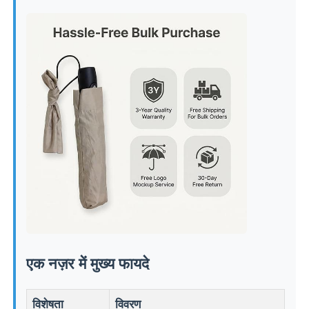
यूवी प्रतिरोधी छत्र
बच्चों की छतरियाँ
समुद्र तट छाता
रचनात्मक छतरियाँ
एक नज़र में मुख्य फायदे
विशेषता
विवरण