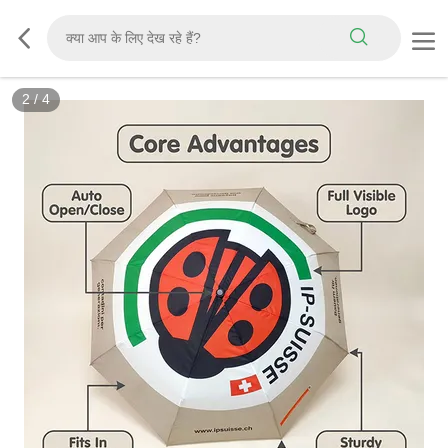
3
/
4