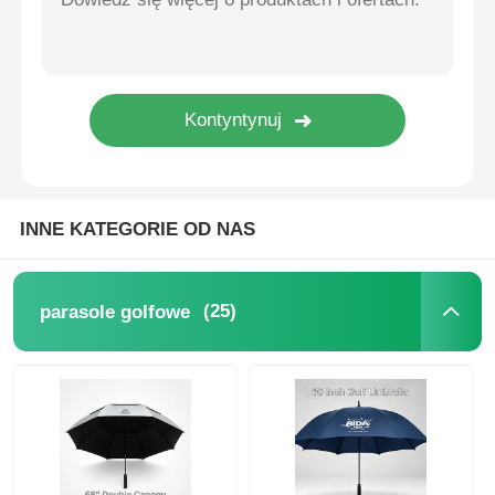
Parasole odporne na promieniowanie UV
Parasole dziecięce
Parasole na plaży
INNE KATEGORIE OD NAS
Kreatywne parasole
(25)
parasole golfowe