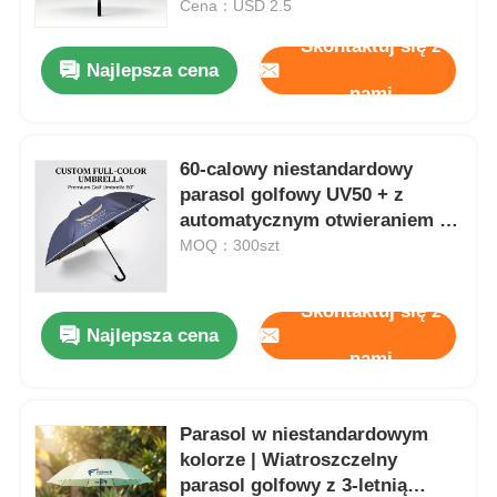
promocyjnego
Cena：USD 2.5
Skontaktuj się z
Najlepsza cena
nami
60-calowy niestandardowy
parasol golfowy UV50 + z
automatycznym otwieraniem w
pełnym kolorze
MOQ：300szt
Skontaktuj się z
Najlepsza cena
Dom
nami
Produkty
Parasol w niestandardowym
kolorze | Wiatroszczelny
parasol golfowy z 3-letnią
O nas