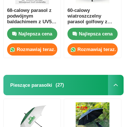
68-calowy parasol z
60-calowy
podwójnym
wiatroszczelny
baldachimem z UV50+
parasol golfowy z
tytanową srebrną
niestandardowym
tkaniną i odpornością
logo do użytku
Najlepsza cena
Najlepsza cena
na wiatr 100 km/h
korporacyjnego i
promocyjnego
Rozmawiaj teraz.
Rozmawiaj teraz.
(27)
Pieszące parasolki