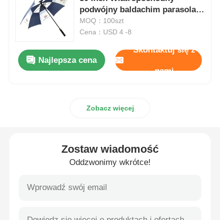
podwójny baldachim parasola 2
Tone
MOQ：100szt
Pieszące parasolki
Cena：USD 4 -8
Skontaktuj się z
Kompaktowe parasole
Najlepsza cena
nami
parasole reklamowe
Zobacz więcej
Dźwigniające parasolki
Zostaw wiadomość
Automatycznie otwarte parasolki
Oddzwonimy wkrótce!
Parasole zwrotne
Drzewne parasolki z uchwytami