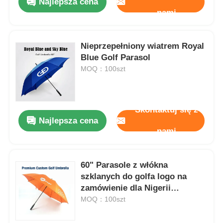
Najlepsza cena
nami
Nieprzepełniony wiatrem Royal
Blue Golf Parasol
MOQ：100szt
Skontaktuj się z
Najlepsza cena
nami
60" Parasole z włókna
szklanych do golfa logo na
zamówienie dla Nigerii
prezenty biznesowe
MOQ：100szt