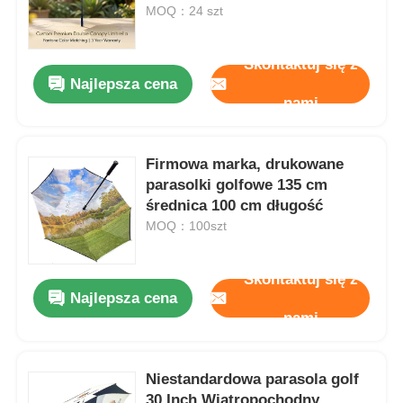
gwarancją
MOQ：24 szt
Wycieczka po fabryce
Skontaktuj się z
Najlepsza cena
nami
Kontrola jakości
Firmowa marka, drukowane
Skontaktuj się z nami
parasolki golfowe 135 cm
średnica 100 cm długość
Aktualności
MOQ：100szt
Skontaktuj się z
Wszystkie przypadki
Najlepsza cena
nami
Poprosić o wycenę
Niestandardowa parasola golf
parasole golfowe
30 Inch Wiatropochodny