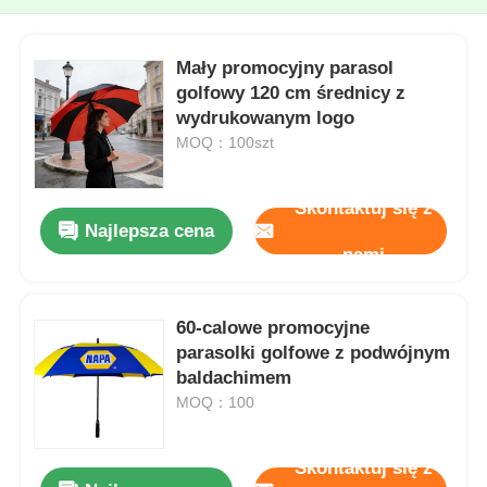
Mały promocyjny parasol
golfowy 120 cm średnicy z
wydrukowanym logo
MOQ：100szt
Skontaktuj się z
Najlepsza cena
nami
60-calowe promocyjne
parasolki golfowe z podwójnym
baldachimem
MOQ：100
Skontaktuj się z