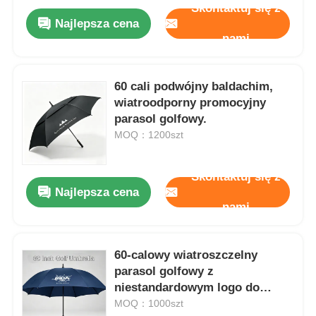
Skontaktuj się z
Najlepsza cena
nami
60 cali podwójny baldachim,
wiatroodporny promocyjny
parasol golfowy.
MOQ：1200szt
Skontaktuj się z
Najlepsza cena
nami
60-calowy wiatroszczelny
parasol golfowy z
niestandardowym logo do
użytku korporacyjnego i
MOQ：1000szt