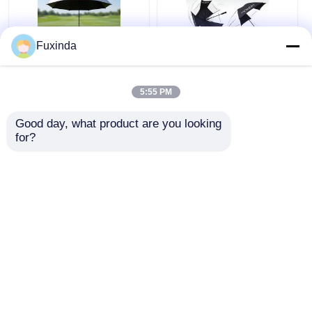
Fuxinda
Wiatroodporny
Ręczne, otwarte,
parasol pola
wiatroodporne, 60
5:55 PM
golfowego Australia
cali duży parasol.
Good day, what product are you looking 
Najlepsza cena
Najlepsza cena
for?
Rozmawiaj teraz.
Rozmawiaj teraz.
Zobacz więcej
Dom
O nas
Skontaktuj się z nami
Desktop Site
Sitemap
Polityka prywatności