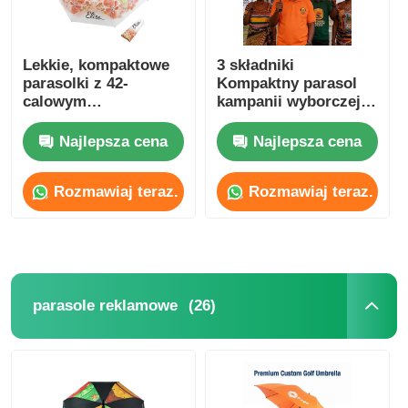
Lekkie, kompaktowe
3 składniki
parasolki z 42-
Kompaktny parasol
calowym
kampanii wyborczej
baldachimem z
Całkowicie stalowa
tkaniny Pongee 210T
ramka wodoodporny
Najlepsza cena
Najlepsza cena
poliester
Rozmawiaj teraz.
Rozmawiaj teraz.
(26)
parasole reklamowe