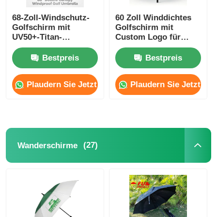
68-Zoll-Windschutz-
60 Zoll Winddichtes
Golfschirm mit
Golfschirm mit
UV50+-Titan-
Custom Logo für
Silbergewebe und 100
Firmen- und
km/h Windwiderstand
Werbezwecke
Bestpreis
Bestpreis
Plaudern Sie Jetzt
Plaudern Sie Jetzt
(27)
Wanderschirme