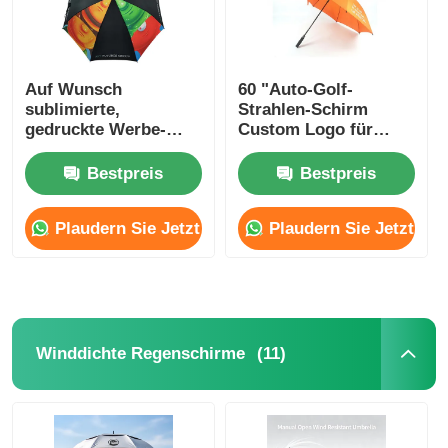
Auf Wunsch
60 "Auto-Golf-
sublimierte,
Strahlen-Schirm
gedruckte Werbe-
Custom Logo für
Schirme
Nigeria
Automatisches
Geschäftsgeschenke
Bestpreis
Bestpreis
Öffnungs-Schirm
Plaudern Sie Jetzt
Plaudern Sie Jetzt
(11)
Winddichte Regenschirme