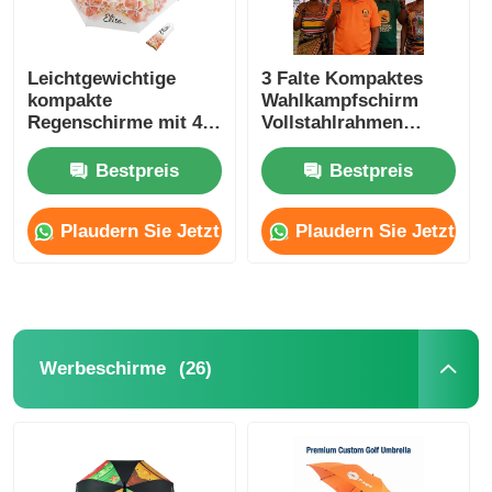
Leichtgewichtige
3 Falte Kompaktes
kompakte
Wahlkampfschirm
Regenschirme mit 42
Vollstahlrahmen
Zoll Dachdach 210T
Wasserdichtes
Pongee Stoff
Polyester
Bestpreis
Bestpreis
Plaudern Sie Jetzt
Plaudern Sie Jetzt
(26)
Werbeschirme