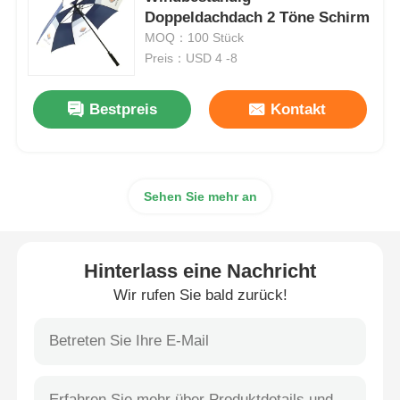
Doppeldachdach 2 Töne Schirm
MOQ：100 Stück
Wanderschirme
Preis：USD 4 -8
Kompakte Regenschirme
Bestpreis
Kontakt
Werbeschirme
Sehen Sie mehr an
Winddichte Regenschirme
Hinterlass eine Nachricht
Automatisch geöffnete Regenschirme
Wir rufen Sie bald zurück!
Umgekehrte Regenschirme
Holz-Handschirmschirme