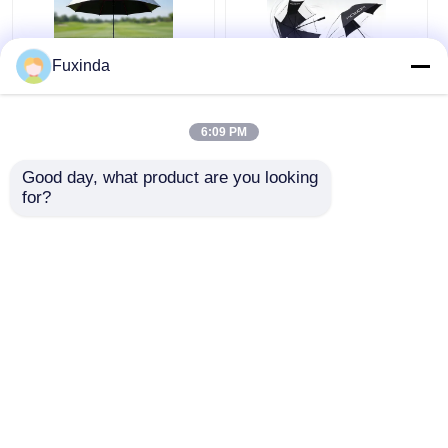
Fuxinda
Australien Golfplatz
Manuell geöffnet,
Windschutzschirm
winddicht, 60 Zoll
6:09 PM
großer Regenschirm.
Good day, what product are you looking 
Bestpreis
Bestpreis
for?
Plaudern Sie Jetzt
Plaudern Sie Jetzt
Sehen Sie mehr an
Startseite
Über uns
Kontakt
Desktop Site
Sitemap
Privacy policy