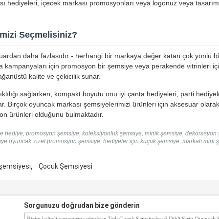
ı hediyeleri, içecek markası promosyonları veya logonuz veya tasarımı
izi Seçmelisiniz?
rdan daha fazlasıdır - herhangi bir markaya değer katan çok yönlü bir 
a kampanyaları için promosyon bir şemsiye veya perakende vitrinleri iç
anüstü kalite ve çekicilik sunar.
ıklılığı sağlarken, kompakt boyutu onu iyi çanta hediyeleri, parti hediyele
 Birçok oyuncak markası şemsiyelerimizi ürünleri için aksesuar olarak k
on ürünleri olduğunu bulmaktadır.
e hediye, promosyon şemsiye, koleksiyonluk şemsiye, minik şemsiye, dekorasyon ş
iye oyuncak, özel promosyon şemsiye, hediyeler için küçük şemsiye, markalı mini 
,
şemsiyesi
Çocuk Şemsiyesi
Sorgunuzu doğrudan bize gönderin