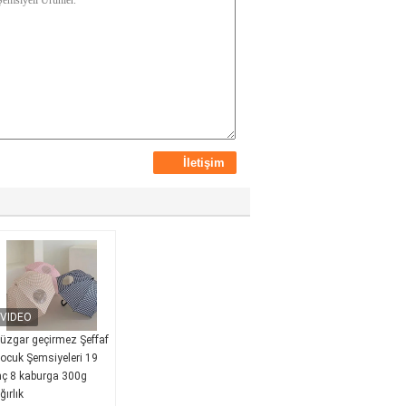
üzgar geçirmez Şeffaf
ocuk Şemsiyeleri 19
nç 8 kaburga 300g
ğırlık