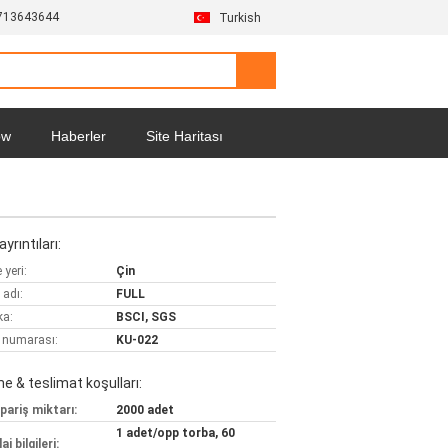
713643644
Turkish
ow
Haberler
Site Haritası
yrıntıları:
yeri:
Çin
 adı:
FULL
ka:
BSCI, SGS
 numarası:
KU-022
 & teslimat koşulları:
pariş miktarı:
2000 adet
1 adet/opp torba, 60
j bilgileri: