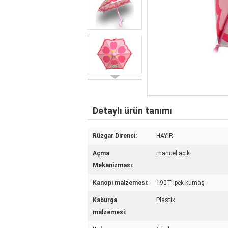
Detaylı ürün tanımı
Rüzgar Direnci:
HAYIR
Açma
manuel açık
Mekanizması:
Kanopi malzemesi:
190T ipek kumaş
Kaburga
Plastik
malzemesi: