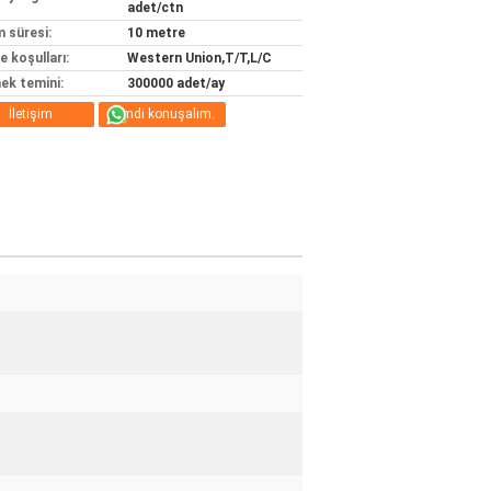
adet/ctn
m süresi:
10 metre
 koşulları:
Western Union,T/T,L/C
ek temini:
300000 adet/ay
İletişim
Şimdi konuşalım.