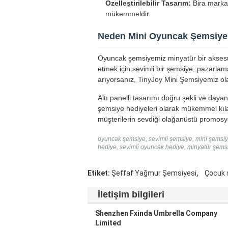
Özelleştirilebilir Tasarım:
Bira markas
mükemmeldir.
Neden Mini Oyuncak Şemsiyem
Oyuncak şemsiyemiz minyatür bir aksesua
etmek için sevimli bir şemsiye, pazarlam
arıyorsanız, TinyJoy Mini Şemsiyemiz olağ
Altı panelli tasarımı doğru şekli ve dayan
şemsiye hediyeleri olarak mükemmel kılar.
müşterilerin sevdiği olağanüstü promosy
oyuncak şemsiye, sevimli şemsiye, mini şemsiy
hediye, sevimli oyuncak hediye, minyatür şems
,
Etiket:
Şeffaf Yağmur Şemsiyesi
Çocuk 
İletişim bilgileri
Shenzhen Fxinda Umbrella Company
Limited