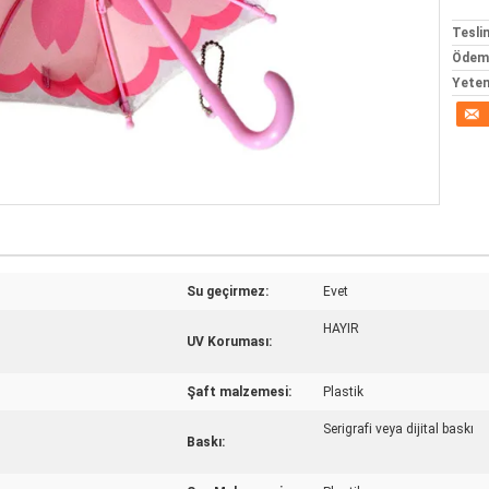
Tesli
Ödeme
Yeten
Su geçirmez:
Evet
HAYIR
UV Koruması:
Şaft malzemesi:
Plastik
Serigrafi veya dijital baskı
Baskı: