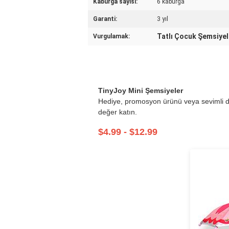
Kaburga sayısı:
6 kaburga
Garanti:
3 yıl
Tatlı Çocuk Şemsiyel
Vurgulamak:
TinyJoy Mini Şemsiyeler
Hediye, promosyon ürünü veya sevimli de
değer katın.
$4.99 - $12.99