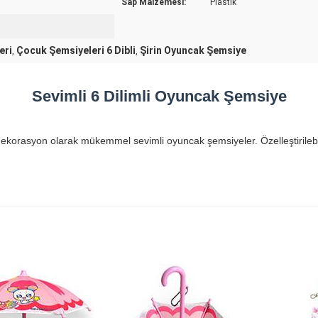
Sap Malzemesi:
Plastik
eri
Çocuk Şemsiyeleri 6 Dibli
Şirin Oyuncak Şemsiye
,
,
Sevimli 6 Dilimli Oyuncak Şemsiye
korasyon olarak mükemmel sevimli oyuncak şemsiyeler. Özelleştirilebili