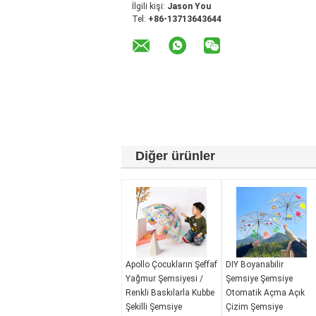
İlgili kişi:
Jason You
Tel:
+86-13713643644
Diğer ürünler
Apollo Çocukların Şeffaf
DIY Boyanabilir
Yağmur Şemsiyesi /
Şemsiye Şemsiye
Renkli Baskılarla Kubbe
Otomatik Açma Açık
Şekilli Şemsiye
Çizim Şemsiye