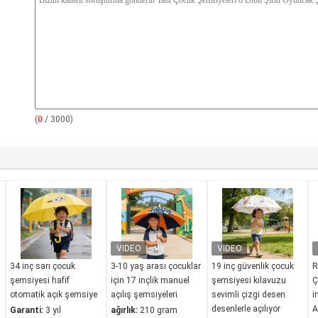
(
0
/ 3000)
34 inç sarı çocuk
3-10 yaş arası çocuklar
19 inç güvenlik çocuk
R
şemsiyesi hafif
için 17 inçlik manuel
şemsiyesi kılavuzu
Ç
otomatik açık şemsiye
açılış şemsiyeleri
sevimli çizgi desen
i
desenlerle açılıyor
A
Garanti:
3 yıl
ağırlık:
210 gram