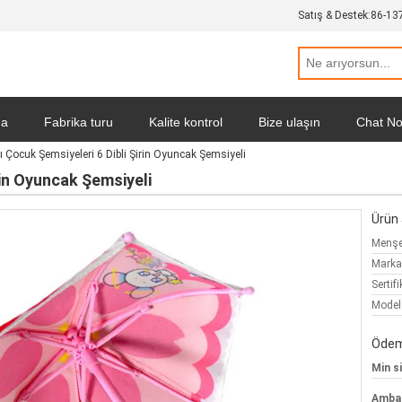
Satış & Destek:
86-13
da
Fabrika turu
Kalite kontrol
Bize ulaşın
Chat N
ı Çocuk Şemsiyeleri 6 Dibli Şirin Oyuncak Şemsiyeli
itikası
Tüm servis talepleri
rin Oyuncak Şemsiyeli
Ürün a
Menşe 
Marka
Sertifi
Model
Ödeme
Min si
Ambala