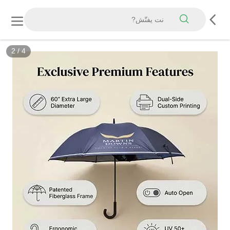
2
/
4