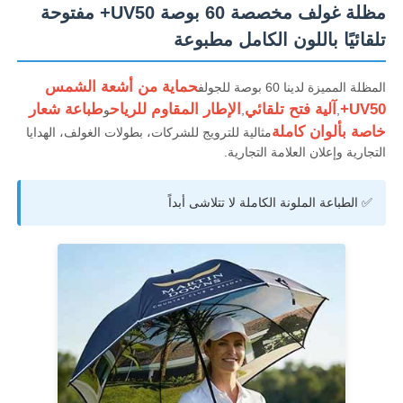
مظلة غولف مخصصة 60 بوصة UV50+ مفتوحة
تلقائيًا باللون الكامل مطبوعة
حماية من أشعة الشمس
المظلة المميزة لدينا 60 بوصة للجولف
UV50+
آلية فتح تلقائي
الإطار المقاوم للرياح
طباعة شعار
,
,
و
خاصة بألوان كاملة
مثالية للترويج للشركات، بطولات الغولف، الهدايا
التجارية وإعلان العلامة التجارية.
✅ الطباعة الملونة الكاملة لا تتلاشى أبداً
منزل
المنتجات
حول بنا