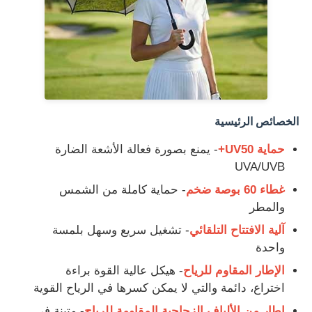
جولة في المعمل
ضبط الجودة
الخصائص الرئيسية
اتصل بنا
حماية UV50+
- يمنع بصورة فعالة الأشعة الضارة
UVA/UVB
أخبار
غطاء 60 بوصة ضخم
- حماية كاملة من الشمس
والمطر
جميع القضايا
آلية الافتتاح التلقائي
- تشغيل سريع وسهل بلمسة
واحدة
طلب اقتباس
الإطار المقاوم للرياح
- هيكل عالية القوة براءة
اختراع، دائمة والتي لا يمكن كسرها في الرياح القوية
مظلات الغولف
إطار من الألياف الزجاجية المقاومة للرياح
- متينة في