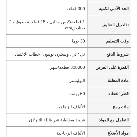
الحد الأدنى لكمية
300 قطعة
1 قطعة/كيس مقابل ، 15 قطعة/صندوق ، 2
تفاصيل التغليف
صناديق/ctn
وقت التسليم
30 يوما
شروط الدفع
تي / تي، ويسترن يونيون، خطاب الاعتماد
القدرة على العرض
300000 قطعة/شهر
مادة المظلة
البوليستر
قطر الغطاء
60 بوصة
مادة رمح
الألياف الزجاجية
التعامل مع المواد
قبضة مطاطية غير قابلة للانزلاق
مواد الأضلاع
الألياف الزجاجية