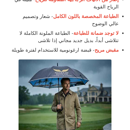
الرياح القوية
مظلات المشي
الطباعة المخصصة باللون الكامل
- شعار وتصميم
عالي الوضوح
لا توجد ضمانة للطباعة
- الطباعة الملونة الكاملة لا
المظلات المدمجة
تتلاشى أبداً، بديل جديد مجاني إذا تلاشى
مقبض مريح
- قبضة ارغونومية للاستخدام لفترة طويلة
مظلات الترويج
مظلات مقاومة للرياح
مظلات مفتوحة تلقائيًا
مظلات عكسية
المظلات الخشبية