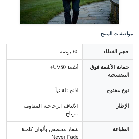
مظلات مقاومة للأشعة فوق البنفسجية
مواصفات المنتج
مظلات اطفال
حجم الغطاء
60 بوصة
مظلات الشاطئ
حماية الأشعة فوق
أشعة UV50+
المظلات الإبداعية
البنفسجية
نوع مفتوح
افتح تلقائياً
الإطار
الألياف الزجاجية المقاومة
للرياح
الطباعة
شعار مخصص بألوان كاملة
Never Fade