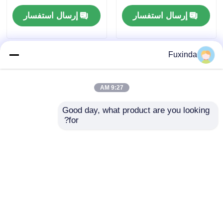
المزدوجة المظلات
إرسال استفسار
إرسال استفسار
الواقية من الشمس
Fuxinda
9:27 AM
Good day, what product are you looking 
for?
190T Pongee Fabric 8
مظلات خفيفة الوزن
Ribs مظلة غولف
مقاومة للرياح 10 أضلاع
مقاومة للرياح مع غطاء
مفتوحة وتغلق
60 بوصة
أوتوماتيكية
إرسال استفسار
إرسال استفسار