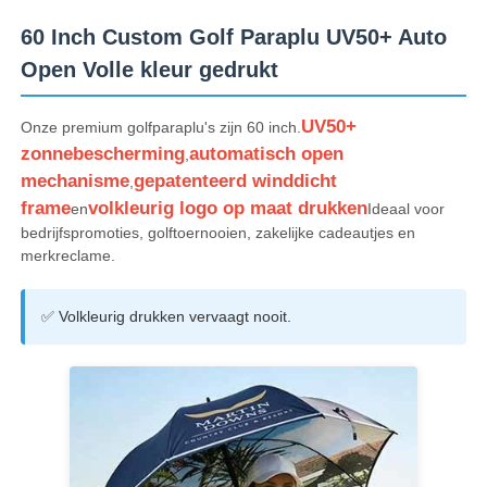
60 Inch Custom Golf Paraplu UV50+ Auto
Open Volle kleur gedrukt
UV50+
Onze premium golfparaplu's zijn 60 inch.
zonnebescherming
automatisch open
,
mechanisme
gepatenteerd winddicht
,
frame
volkleurig logo op maat drukken
en
Ideaal voor
bedrijfspromoties, golftoernooien, zakelijke cadeautjes en
merkreclame.
✅ Volkleurig drukken vervaagt nooit.
Thuis
Producten
Over ons