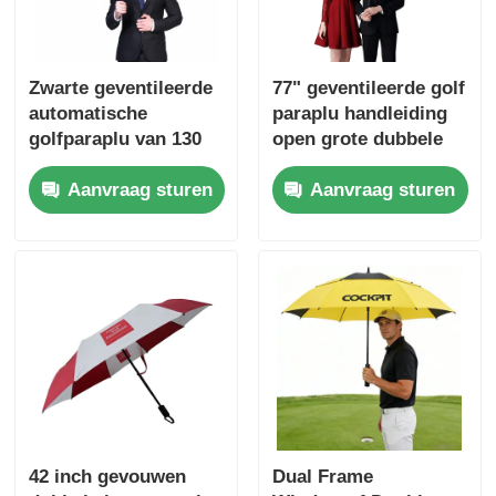
Zwarte geventileerde
77" geventileerde golf
automatische
paraplu handleiding
golfparaplu van 130
open grote dubbele
cm windbestendige
paraplu paraplu
Aanvraag sturen
Aanvraag sturen
paraplu
42 inch gevouwen
Dual Frame