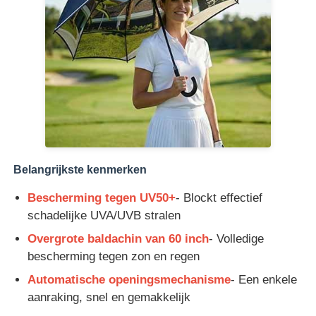
Fabrieksreis
Kwaliteitscontrole
Contacteer ons
Belangrijkste kenmerken
nieuws
Bescherming tegen UV50+
- Blockt effectief
schadelijke UVA/UVB stralen
Alle Gevallen
Overgrote baldachin van 60 inch
- Volledige
bescherming tegen zon en regen
Vraag een offerte aan
Automatische openingsmechanisme
- Een enkele
aanraking, snel en gemakkelijk
golfparaplu's