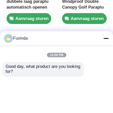
dubbele laag paraplu
Windproof Double
automatisch openen
Canopy Golf Paraplu
en sluiten paraplu
Dubbele laag
Aanvraag sturen
Aanvraag sturen
Zonnebeschermingsparap
Fuxinda
12:00 PM
Good day, what product are you looking 
for?
190T Pongee Stof 8
Lichte, winddichte
Ribben Winddicht
paraplu's 10 ribben
Golf Paraplu Met 60
Automatisch open en
Inch Canopy
sluiten paraplu
Aanvraag sturen
Aanvraag sturen