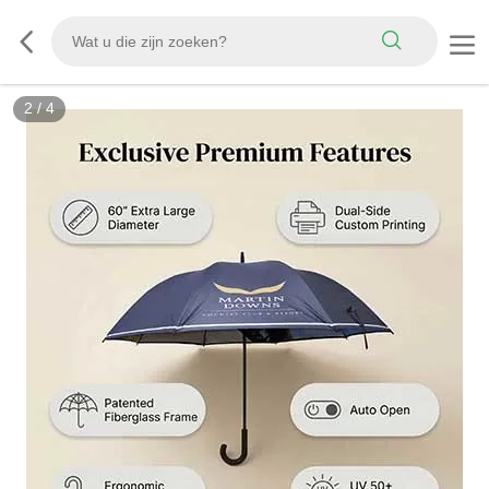
2
/
4