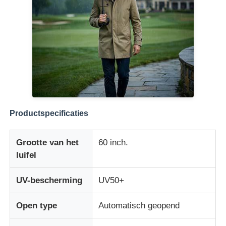
UV-bestendige paraplu's
Kinderparaplu's
strandparaplu's
Productspecificaties
Creatieve paraplu's
Grootte van het
60 inch.
luifel
UV-bescherming
UV50+
Open type
Automatisch geopend