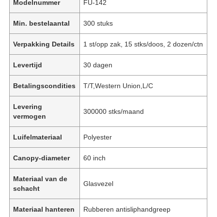
Modelnummer
FU-142
Min. bestelaantal
300 stuks
Verpakking Details
1 st/opp zak, 15 stks/doos, 2 dozen/ctn
Levertijd
30 dagen
Betalingscondities
T/T,Western Union,L/C
Levering
300000 stks/maand
vermogen
Luifelmateriaal
Polyester
Canopy-diameter
60 inch
Materiaal van de
Glasvezel
schacht
Materiaal hanteren
Rubberen antisliphandgreep