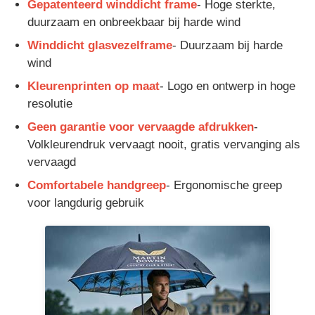
Gepatenteerd winddicht frame
- Hoge sterkte,
duurzaam en onbreekbaar bij harde wind
Wandelende paraplu's
Winddicht glasvezelframe
- Duurzaam bij harde
wind
Compacte paraplu's
Kleurenprinten op maat
- Logo en ontwerp in hoge
resolutie
relatiegeschenken paraplu's
Geen garantie voor vervaagde afdrukken
-
Volkleurendruk vervaagt nooit, gratis vervanging als
vervaagd
Winddichte paraplu's
Comfortabele handgreep
- Ergonomische greep
voor langdurig gebruik
Automatische open paraplu's
Omgekeerde paraplu's
Houten paraplu's