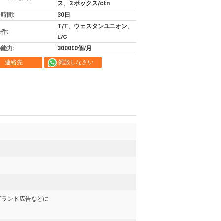
ス、2 ボックス/ctn
時間:
30日
T/T、ウェスタンユニオン、
件:
L/C
能力:
300000個/月
連絡先
今雑談しなさい
ブランド広告などに