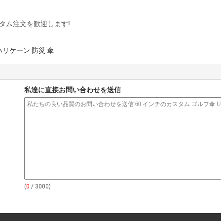
タム注文を歓迎します!
ハリケーン 防災 傘
私達に直接お問い合わせを送信
(
0
/ 3000)