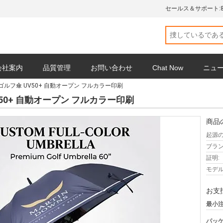
セールス＆サポート:
会社案内
品質管理
お問い合わせ
Chat Now
ニュ
ゴルフ傘 UV50+ 自動オープン フルカラー印刷
V50+ 自動オープン フルカラー印刷
商品
起源の
ブラン
証明:
モデル
お支
最小注
パッケ