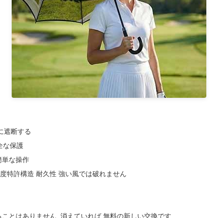
的に遮断する
全な保護
簡単な操作
高強度特許構造 耐久性 強い風では破れません
えることはありません. 消えていれば,無料の新しい交換です.