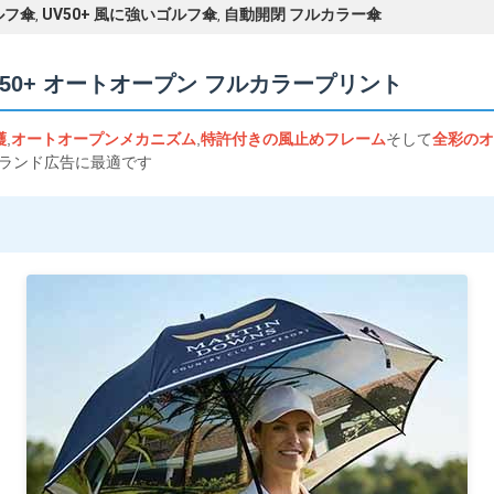
ルフ傘
UV50+ 風に強いゴルフ傘
自動開閉 フルカラー傘
,
,
V50+ オートオープン フルカラープリント
護
,
オートオープンメカニズム
,
特許付きの風止めフレーム
そして
全彩のオ
ブランド広告に最適です