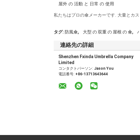
屋外 の 活動 と 日常 の 使用
私たちはプロの傘メーカーです. 大量とカス
,
,
タグ:
防風傘
大型 の 双重 の 屋根 の 傘
連絡先の詳細
Shenzhen Fxinda Umbrella Company
Limited
コンタクトパーソン:
Jason You
電話番号:
+86-13713643644