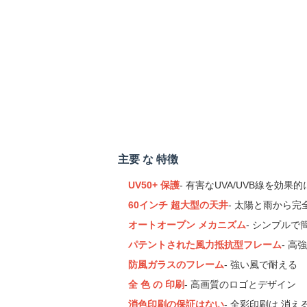
主要 な 特徴
UV50+ 保護
- 有害なUVA/UVB線を効果
60インチ 超大型の天井
- 太陽と雨から完
オートオープン メカニズム
- シンプルで
パテントされた風力抵抗型フレーム
- 
防風ガラスのフレーム
- 強い風で耐える
全 色 の 印刷
- 高画質のロゴとデザイン
消色印刷の保証はない
- 全彩印刷は 消