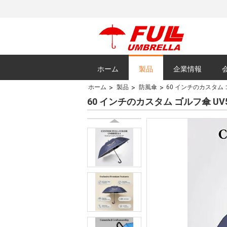
ホーム
製品
企業情報
ホーム
製品
防風傘
60 インチのカスタム 
すべての場合
60 インチのカスタム ゴルフ傘 U