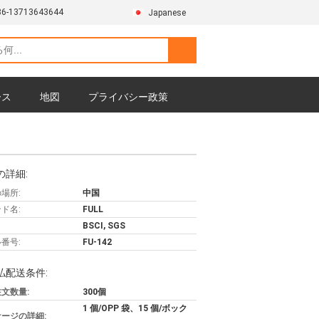
86-13713643644
Japanese
ース
地図
プライバシー政策
の詳細:
場所:
中国
ド名:
FULL
BSCI, SGS
番号:
FU-142
払配送条件:
文数量:
300個
1 個/OPP 袋、15 個/ボック
ージの詳細: