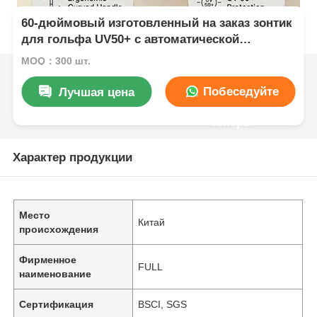
60-дюймовый изготовленный на заказ зонтик
для гольфа UV50+ с автоматической
открытой полноцветной печатью
MOQ：300 шт.
Побеседуйте
Лучшая цена
теперь
Характер продукции
Место
Китай
происхождения
Фирменное
FULL
наименование
Сертификация
BSCI, SGS