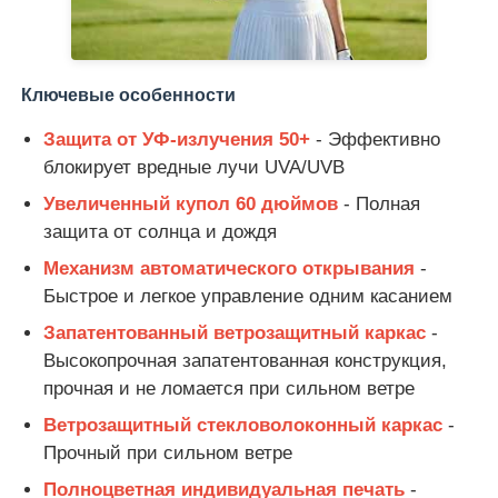
Ходячие зонтики
Ключевые особенности
Компактные зонты
Защита от УФ-излучения 50+
- Эффективно
блокирует вредные лучи UVA/UVB
рекламные зонты
Увеличенный купол 60 дюймов
- Полная
защита от солнца и дождя
Механизм автоматического открывания
-
Прочные зонтики
Быстрое и легкое управление одним касанием
Запатентованный ветрозащитный каркас
-
Автоматические открытые зонтики
Высокопрочная запатентованная конструкция,
прочная и не ломается при сильном ветре
Обратные зонтики
Ветрозащитный стекловолоконный каркас
-
Прочный при сильном ветре
Древесные зонтики
Полноцветная индивидуальная печать
-