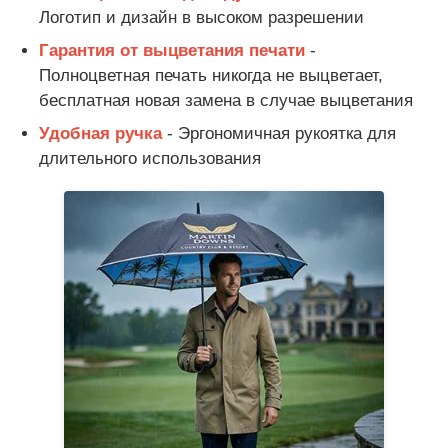
Логотип и дизайн в высоком разрешении
Ультрафиолетоустойчивые зонты
Гарантия от выцветания печати
-
Полноцветная печать никогда не выцветает,
бесплатная новая замена в случае выцветания
Детские зонтики
Удобная ручка
- Эргономичная рукоятка для
длительного использования
зонтики пляжа
Креативные Зонты