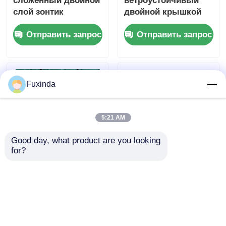
сложенный двойной
ветроустойчивый
слой зонтик
двойной крышкой
Автоматическое
зонтик для гольфа
Отправить запрос
Отправить запрос
открытие и
двойной слой
закрытие зонтик
солнцезащитный
зонтик
Fuxinda
5:21 AM
Good day, what product are you looking 
for?
190T Понги ткань 8
Легкий
ребер
ветроустойчивый
ветроустойчивый
зонтик 10 ребер
зонтик для гольфа с
Автоматическое
Отправить запрос
Отправить запрос
60-дюймовым
открытие и
навесом
закрытие зонтик