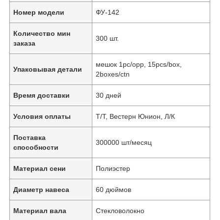
Номер модели
ФУ-142
Количество мин
300 шт.
заказа
мешок 1pc/opp, 15pcs/box,
Упаковывая детали
2boxes/ctn
Время доставки
30 дней
Условия оплаты
Т/Т, Вестерн Юнион, Л/К
Поставка
300000 шт/месяц
способности
Материал сени
Полиэстер
Диаметр навеса
60 дюймов
Материал вала
Стекловолокно