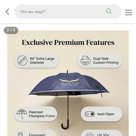
2
/
4